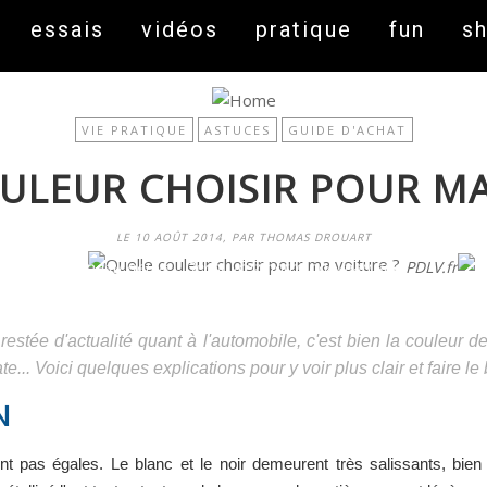
essais
vidéos
pratique
fun
s
VIE PRATIQUE
ASTUCES
GUIDE D'ACHAT
ULEUR CHOISIR POUR MA
LE 10 AOÛT 2014, PAR THOMAS DROUART
On fait peau neuve ! Découvrez notre nouveau site
PDLV.fr
 restée d'actualité quant à l'automobile, c'est bien la couleur d
e... Voici quelques explications pour y voir plus clair et faire le 
N
nt pas égales. Le blanc et le noir demeurent très salissants, bie