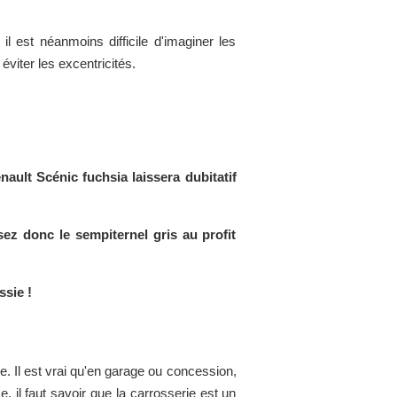
il est néanmoins difficile d'imaginer les
viter les excentricités.
nault Scénic fuchsia laissera dubitatif
z donc le sempiternel gris au profit
ssie !
re. Il est vrai qu'en garage ou concession,
, il faut savoir que la carrosserie est un