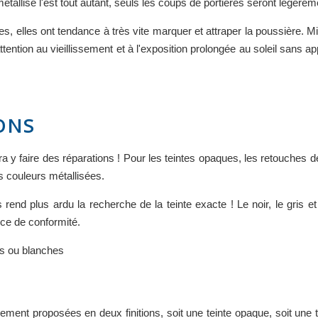
étallisé l'est tout autant, seuls les coups de portières seront légère
s, elles ont tendance à très vite marquer et attraper la poussière. M
ention au vieillissement et à l'exposition prolongée au soleil sans ap
ONS
ra y faire des réparations ! Pour les teintes opaques, les retouches 
 couleurs métallisées.
 rend plus ardu la recherche de la teinte exacte ! Le noir, le gris e
ce de conformité.
es ou blanches
ement proposées en deux finitions, soit une teinte opaque, soit une tei