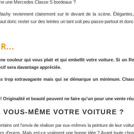
même une Mercedes Classe S bordeaux ?
flashy reviennent clairement sur le devant de la scène. Élégantes, 
t donc rester sur des teintes un tant soit peu passe-partout et donc é
R...
e couleur qui vous plait et qui embellit votre voiture. Si un Re
cif sera davantage appréciée.
pas trop extravagante mais qui se démarque un minimum. Chasse
! Originalité et beauté peuvent ne faire qu'un pour une vente réu
Z VOUS-MÊME VOTRE VOITURE ?
rtains ont l'envie de réaliser par eux-mêmes la peinture de leur voitu
iers d'euros. Mais est-ce vraiment une bonne idée ? Avant toute chose