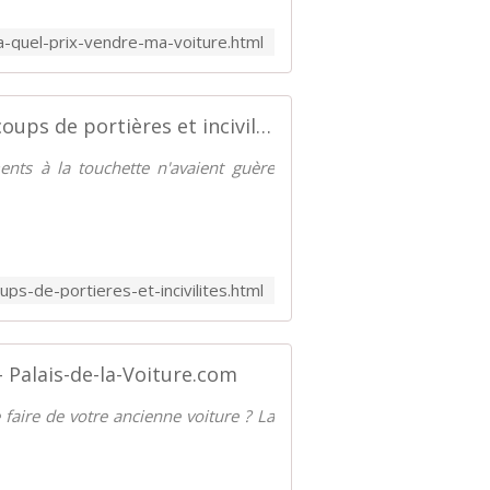
a-quel-prix-vendre-ma-voiture.html
Se protéger des coups de portières et incivilités - Palais-de-la-Voiture.com
ents à la touchette n'avaient guère
s-de-portieres-et-incivilites.html
 - Palais-de-la-Voiture.com
 faire de votre ancienne voiture ? La