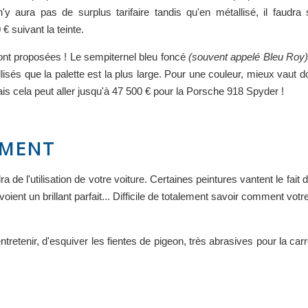
'y aura pas de surplus tarifaire tandis qu'en métallisé, il faudra s
 suivant la teinte.
ont proposées ! Le sempiternel bleu foncé
(souvent appelé Bleu Roy
isés que la palette est la plus large. Pour une couleur, mieux vaut 
Mais cela peut aller jusqu'à 47 500 € pour la Porsche 918 Spyder !
EMENT
a de l'utilisation de votre voiture. Certaines peintures vantent le fai
ient un brillant parfait... Difficile de totalement savoir comment votr
entretenir, d'esquiver les fientes de pigeon, très abrasives pour la car