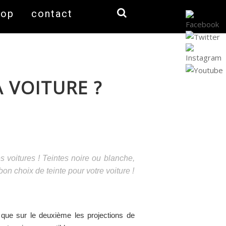
hop
contact
 VOITURE ?
es voitures ! Teintes noire ou blanche,
bon choix de teinte pour votre voiture !
n que sur le deuxième les projections de