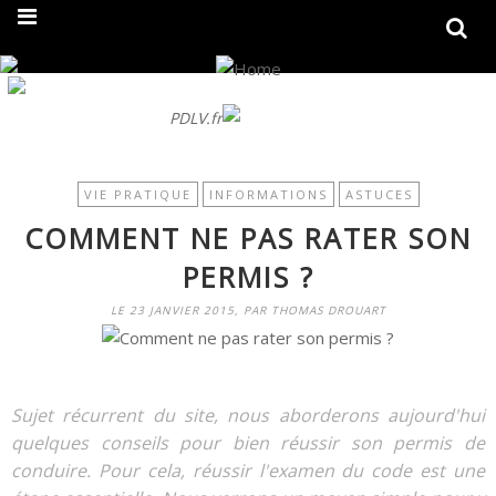
On fait peau neuve ! Découvrez notre nouveau site
PDLV.fr
VIE PRATIQUE
INFORMATIONS
ASTUCES
COMMENT NE PAS RATER SON
PERMIS ?
LE 23 JANVIER 2015, PAR THOMAS DROUART
Sujet récurrent du site, nous aborderons aujourd'hui
quelques conseils pour bien réussir son permis de
conduire. Pour cela, réussir l'examen du code est une