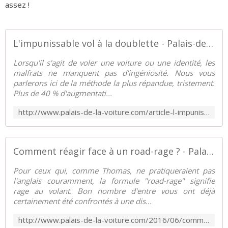
assez !
L'impunissable vol à la doublette - Palais-de-la-Voiture.com
Lorsqu'il s'agit de voler une voiture ou une identité, les
malfrats ne manquent pas d'ingéniosité. Nous vous
parlerons ici de la méthode la plus répandue, tristement.
Plus de 40 % d'augmentati...
http://www.palais-de-la-voiture.com/article-l-impunissable-vol-a-la-doublette-111807854.html
Comment réagir face à un road-rage ? - Palais-de-la-Voiture.com
Pour ceux qui, comme Thomas, ne pratiqueraient pas
l'anglais couramment, la formule "road-rage" signifie
rage au volant. Bon nombre d'entre vous ont déjà
certainement été confrontés à une dis...
http://www.palais-de-la-voiture.com/2016/06/comment-reagir-face-a-un-road-rage.html