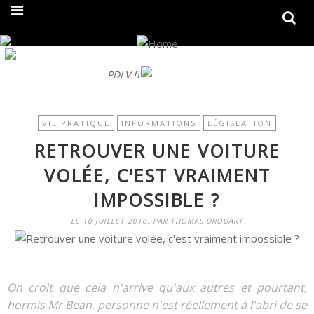
On fait peau neuve ! Découvrez notre nouveau site
PDLV.fr
VIE PRATIQUE
INFORMATIONS
LÉGISLATION
RETROUVER UNE VOITURE
VOLÉE, C'EST VRAIMENT
IMPOSSIBLE ?
LE 10 JUILLET 2016, PAR THOMAS DROUART
On croit que cela n'arrive qu'aux autres et pourtant,
hormis Mr Bean, personne n'est réellement à l'abri de se