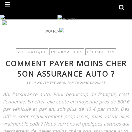
On fait peau neuve ! Découvrez notre nouveau site
PDLV.fr
VIE PRATIQUE
INFORMATIONS
LÉGISLATION
COMMENT PAYER MOINS CHER
SON ASSURANCE AUTO ?
LE 14 NOVEMBRE 2016, PAR THOMAS DROUART
Ah, l'assurance auto. Pour beaucoup de français, c'est
l'ennemie. En effet, elle coûte en moyenne près de 500 €
par véhicule et par an, soit plus de 40 € par mois. Des
offres sont régulièrement proposées, mais valent-elles
vraiment le coût ? Nous verrons ici quelques astuces qui
permettent de payer moins chère son assurance auto.