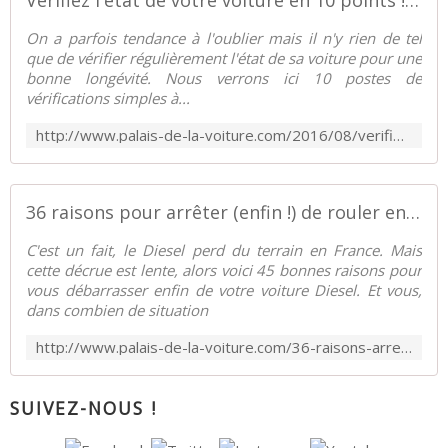
On a parfois tendance à l'oublier mais il n'y rien de tel
que de vérifier régulièrement l'état de sa voiture pour une
bonne longévité. Nous verrons ici 10 postes de
vérifications simples à...
http://www.palais-de-la-voiture.com/2016/08/verifiez-l-etat-de-votre-voiture-en-10-points-rapide-et-facile.html
36 raisons pour arrêter (enfin !) de rouler en Diesel - Palais-de-la-Voiture.com
C'est un fait, le Diesel perd du terrain en France. Mais
cette décrue est lente, alors voici 45 bonnes raisons pour
vous débarrasser enfin de votre voiture Diesel. Et vous,
dans combien de situation
http://www.palais-de-la-voiture.com/36-raisons-arreter-de-rouler-en-diesel.html
SUIVEZ-NOUS !