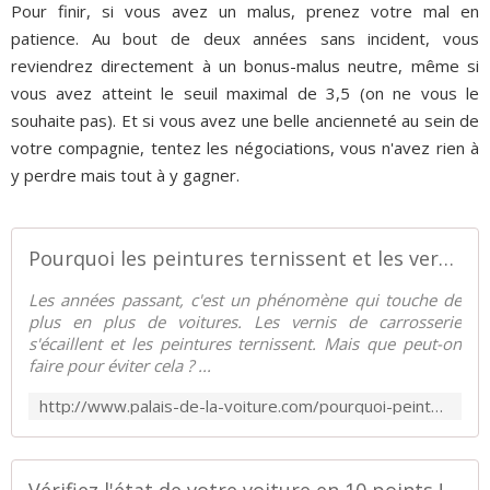
Pour finir, si vous avez un malus, prenez votre mal en
patience. Au bout de deux années sans incident, vous
reviendrez directement à un bonus-malus neutre, même si
vous avez atteint le seuil maximal de 3,5 (on ne vous le
souhaite pas). Et si vous avez une belle ancienneté au sein de
votre compagnie, tentez les négociations, vous n'avez rien à
y perdre mais tout à y gagner.
Pourquoi les peintures ternissent et les vernis s'écaillent ? - Palais-de-la-Voiture.com
Les années passant, c'est un phénomène qui touche de
plus en plus de voitures. Les vernis de carrosserie
s'écaillent et les peintures ternissent. Mais que peut-on
faire pour éviter cela ? ...
http://www.palais-de-la-voiture.com/pourquoi-peintures-ternissent-et-vernis-s-ecaillent.html
Vérifiez l'état de votre voiture en 10 points ! Rapide et facile ! - Palais-de-la-Voiture.com