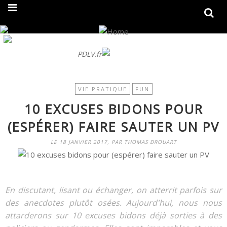
On fait peau neuve ! Découvrez notre nouveau site
PDLV.fr
VIE PRATIQUE
FUN
10 EXCUSES BIDONS POUR
(ESPÉRER) FAIRE SAUTER UN PV
LE 18 JANVIER 2017, PAR THOMAS DROUART
En discutant, lisant ou échanger, on atterrit parfois sur
des anecdotes plutôt osées. Aujourd'hui, nous nous
attarderons sur 10 excuses bidons déjà sorties à des