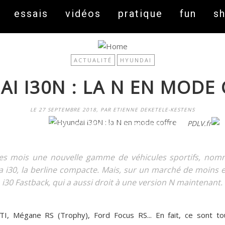
essais
vidéos
pratique
fun
s
ACTUALITÉ
HYUNDAI
I I30N : LA N EN MODE
LE 27 SEPTEMBRE 2018, PAR ETIENNE DEKETELE-KESTENS
On fait peau neuve ! Découvrez notre nouveau site
PDLV.fr
ques mois une nouvelle gamme de véhicules sportifs, nom
a i30, la berline compacte. Mais, sur un marché de moins 
 i30 Fastback, qui a aussi droit à une version N maintenant.
I, Mégane RS (Trophy), Ford Focus RS... En fait, ce sont t