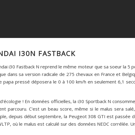
NDAI I30N FASTBACK
ndai i30 Fastback N reprend le même moteur que sa soeur la 5 po
que dans sa version radicale de 275 chevaux en France et Belgi
ine de papa pressé déposera le 0 à 100 km/h en seulement 6,1 s
d'écologie ! En données officielles, la i30 Sportback N consomme
t parcouru. C'est un beau score, même si le malus sera salé, 
mple, depuis début septembre, la Peugeot 308 GTI est passée 
LTP, où le malus est calculé sur des données NEDC corrélée. Un 