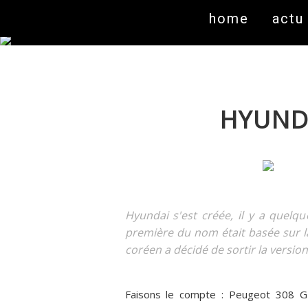
home
actu
HYUNDA
Hyundai s'est créée, il y a quel
première du nom était basée sur l
coréen a décidé de sortir la version
Faisons le compte : Peugeot 308 GT