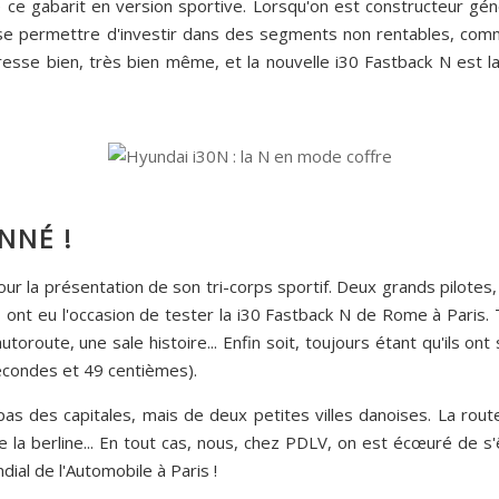
 ce gabarit en version sportive. Lorsqu'on est constructeur géné
e permettre d'investir dans des segments non rentables, comme
sse bien, très bien même, et la nouvelle i30 Fastback N est la 
NNÉ !
r la présentation de son tri-corps sportif. Deux grands pilotes, 
), ont eu l'occasion de tester la i30 Fastback N de Rome à Paris. 
autoroute, une sale histoire... Enfin soit, toujours étant qu'ils on
secondes et 49 centièmes).
s des capitales, mais de deux petites villes danoises. La route
ue la berline... En tout cas, nous, chez PDLV, on est écœuré de s
dial de l'Automobile à Paris !