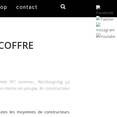
hop
contact
 COFFRE
mée "N", comme... Nürburgring. La
en moins en poupe, le constructeur
outes les moyennes de constructeurs