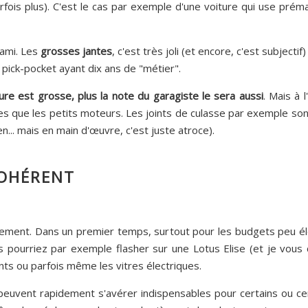
arfois plus). C'est le cas par exemple d'une voiture qui use pr
-ami. Les
grosses jantes
, c'est très joli (et encore, c'est subject
 pick-pocket ayant dix ans de "métier".
ture est grosse, plus la note du garagiste le sera aussi
. Mais à 
s que les petits moteurs. Les joints de culasse par exemple son
en... mais en main d'œuvre, c'est juste atroce).
OHÉRENT
ipement. Dans un premier temps, surtout pour les budgets peu éle
s pourriez par exemple flasher sur une Lotus Elise (et je vous 
ants ou parfois même les vitres électriques.
peuvent rapidement s'avérer indispensables pour certains ou cer