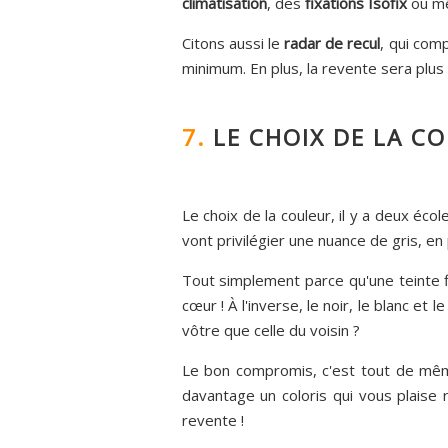
climatisation
, des
fixations Isofix
ou mê
Citons aussi le
radar de recul
, qui comp
minimum. En plus, la revente sera plus 
7.
LE CHOIX DE LA C
Le choix de la couleur, il y a deux éco
vont privilégier une nuance de gris, en 
Tout simplement parce qu'une teinte fl
cœur ! À l'inverse, le noir, le blanc et
vôtre que celle du voisin ?
Le bon compromis, c'est tout de même
davantage un coloris qui vous plaise 
revente !