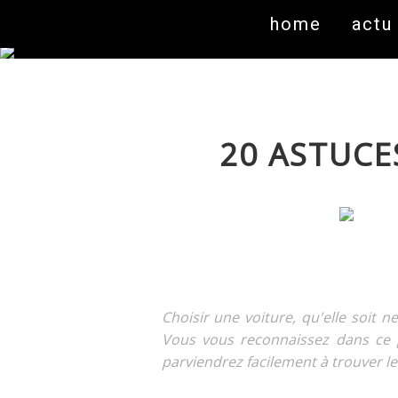
home
actu
20 ASTUCE
Choisir une voiture, qu'elle soit 
Vous vous reconnaissez dans ce 
parviendrez facilement à trouver l