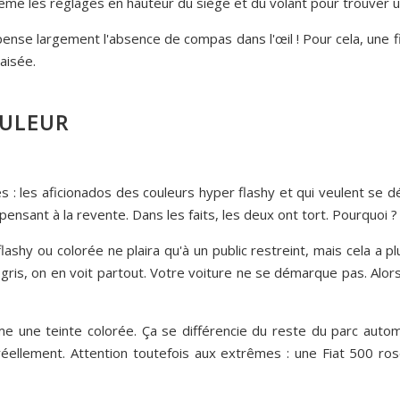
me les réglages en hauteur du siège et du volant pour trouver un
ense largement l'absence de compas dans l'œil ! Pour cela, une fin
aisée.
OULEUR
les : les aficionados des couleurs hyper flashy et qui veulent se 
pensant à la revente. Dans les faits, les deux ont tort. Pourquoi ?
ashy ou colorée ne plaira qu'à un public restreint, mais cela a 
 le gris, on en voit partout. Votre voiture ne se démarque pas. Alor
 une teinte colorée. Ça se différencie du reste du parc auto
réellement. Attention toutefois aux extrêmes : une Fiat 500 ros