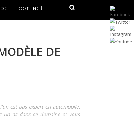
hop
contact
 MODÈLE DE
 l'on est pas expert en automobile.
ez un as dans ce domaine et vous