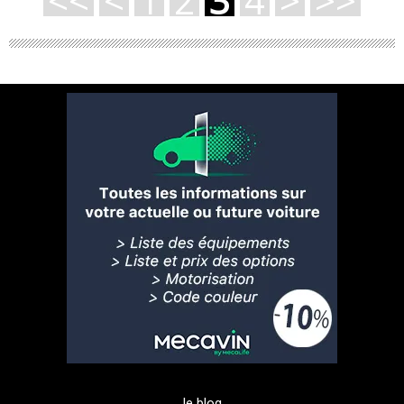
<<
<
1
2
3
4
>
>>
le blog