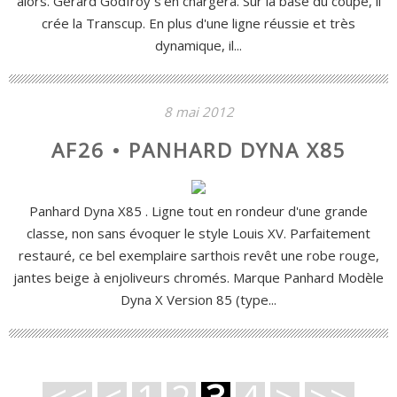
alors. Gérard Godfroy s'en chargera. Sur la base du coupé, il
crée la Transcup. En plus d'une ligne réussie et très
dynamique, il...
8 mai 2012
AF26 • PANHARD DYNA X85
Panhard Dyna X85 . Ligne tout en rondeur d'une grande
classe, non sans évoquer le style Louis XV. Parfaitement
restauré, ce bel exemplaire sarthois revêt une robe rouge,
jantes beige à enjoliveurs chromés. Marque Panhard Modèle
Dyna X Version 85 (type...