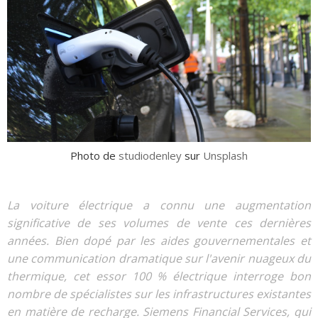
Photo de
studiodenley
sur
Unsplash
La voiture électrique a connu une augmentation
significative de ses volumes de vente ces dernières
années. Bien dopé par les aides gouvernementales et
une communication dramatique sur l'avenir nuageux du
thermique, cet essor 100 % électrique interroge bon
nombre de spécialistes sur les infrastructures existantes
en matière de recharge. Siemens Financial Services, qui