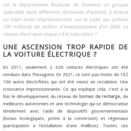
est le département financier de Siemens, un groupe
spécialité dans différents domaines d'activité, a dressé
un bilan assez impressionnant sur le sujet, qui prévoie
100 milliards de dollars d'investissement d'ici 2026. Le
réseau électrique risque-t-il la saturation ?
UNE ASCENSION TROP RAPIDE DE
LA VOITURE ÉLECTRIQUE ?
En 2011, seulement 2 626 voitures électriques ont été
vendues dans l'hexagone. En 2021, ce sont pas moins de 162
106 autos électrifiées qui ont été mises en circulation. Une
croissance impressionnante. Ce qui explique cela, c'est à la
fois le développement du réseau de
bornes de recharge
, de
meilleures autonomies et une technologie qui se démocratise
timidement avec l'aide de dispositifs gouvernementaux
(bonus écologiques, prime à la conversion) et régionaux
(participation à l'installation d'une Wallbox). Toutes ces