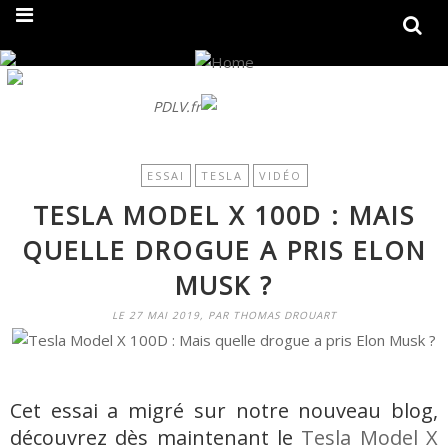
On fait peau neuve ! Découvrez notre nouveau site
PDLV.fr
ESSAI
TESLA
VIDÉO
TESLA MODEL X 100D : MAIS
QUELLE DROGUE A PRIS ELON
MUSK ?
LE 27 MAI 2019, PAR THOMAS DROUART
Cet essai a migré sur notre nouveau blog,
découvrez dès maintenant le
Tesla Model X