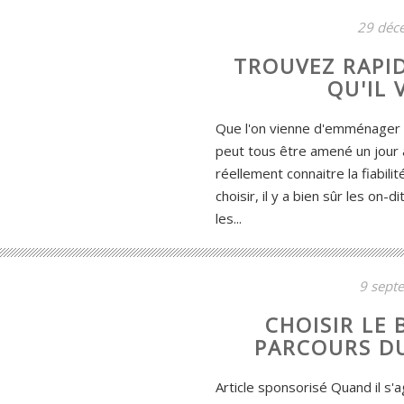
29 déc
TROUVEZ RAPI
QU'IL 
Que l'on vienne d'emménager d
peut tous être amené un jour 
réellement connaitre la fiabili
choisir, il y a bien sûr les on-d
les...
9 sept
CHOISIR LE 
PARCOURS D
Article sponsorisé Quand il s'ag