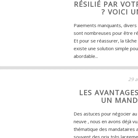
RÉSILIÉ PAR VO
? VOICI 
Paiements manquants, divers si
sont nombreuses pour être rés
Et pour se réassurer, la tâche 
existe une solution simple po
abordable...
29 a
LES AVANTAGES
UN MAND
Des astuces pour négocier au p
neuve , nous en avons déjà vu.
thématique des mandataires au
souvent des prix très largemen