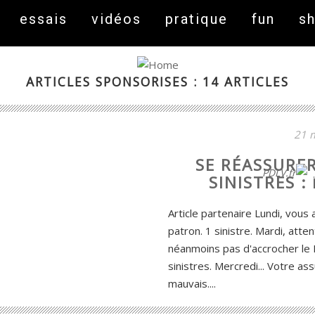
essais
vidéos
pratique
fun
s
ARTICLES SPONSORISES : 14 ARTICLES
21 
SE RÉASSURER
On fait peau neuve ! Découvrez notre nouveau site
PDLV.fr
SINISTRES 
Article partenaire Lundi, vous 
patron. 1 sinistre. Mardi, atte
néanmoins pas d'accrocher le 
sinistres. Mercredi... Votre a
mauvais....