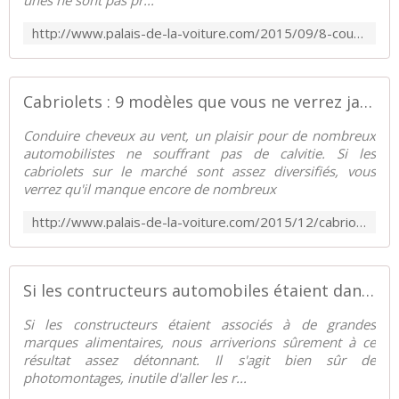
unes ne sont pas pr...
http://www.palais-de-la-voiture.com/2015/09/8-couvertures-de-magazine-que-vous-ne-verrez-jamais.html
Cabriolets : 9 modèles que vous ne verrez jamais ! - Palais-de-la-Voiture.com
Conduire cheveux au vent, un plaisir pour de nombreux
automobilistes ne souffrant pas de calvitie. Si les
cabriolets sur le marché sont assez diversifiés, vous
verrez qu'il manque encore de nombreux
http://www.palais-de-la-voiture.com/2015/12/cabriolets-8-modeles-que-vous-ne-verrez-jamais.html
Si les contructeurs automobiles étaient dans l'alimentaire... - Palais-de-la-Voiture.com
Si les constructeurs étaient associés à de grandes
marques alimentaires, nous arriverions sûrement à ce
résultat assez détonnant. Il s'agit bien sûr de
photomontages, inutile d'aller les r...