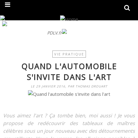
On fait peau neuve ! Découvrez notre nouveau site
PDLV.fr
VIE PRATIQUE
QUAND L'AUTOMOBILE
S'INVITE DANS L'ART
LE 29 JANVIER 2016, PAR THOMAS DROUART
Vous aimez l'art ? Ça tombe bien, moi aussi ! Je vous
propose de redécouvrir des tableaux de maîtres
célèbres sous un jour nouveau avec des détournements