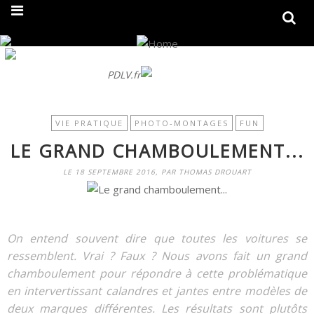
On fait peau neuve ! Découvrez notre nouveau site
PDLV.fr
VIE PRATIQUE
PHOTO-MONTAGES
FUN
LE GRAND CHAMBOULEMENT...
LE 18 SEPTEMBRE 2016, PAR THOMAS DROUART
On entend souvent dire que toutes les voitures se
ressemblent. Vrai ? Faux ? Nous avons fait un grand
chamboulement pour répondre à cette problématique
en intervertissant calandres et jantes entre modèles de
deux marques différentes. Les résultats sont plutôts