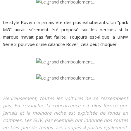
Le style Rover n'a jamais été des plus exhubérants. Un "pack
MG" aurait sûrement été proposé sur les berlines si la
marque n'avait pas fait faillite. Toujours est-il que la BMW
Série 3 pourvue d'une calandre Rover, cela peut choquer.
Heureusement, toutes les voitures ne se ressemblent
pas. En revanche, la concurrence est plus féroce que
jamais et la moindre niche est exploitée de fonds en
combles. Les SUV, par exemple, ont innondé nos routes
en très peu de temps. Les coupés 4-portes également.