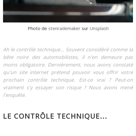
Photo de
stenrademaker
sur
Unsplash
Ah le contrôle technique... Souvent considéré comme la
bête noire des automobilistes, il n'en demeure pas
moins obligatoire. Dernièrement, nous avons constaté
qu'un site internet prétend pouvoir vous offrir votre
prochain contrôle technique. Est-ce vrai ? Peut-on
vraiment s'y essayer son risque ? Nous avons mené
l'enquête.
LE CONTRÔLE TECHNIQUE...