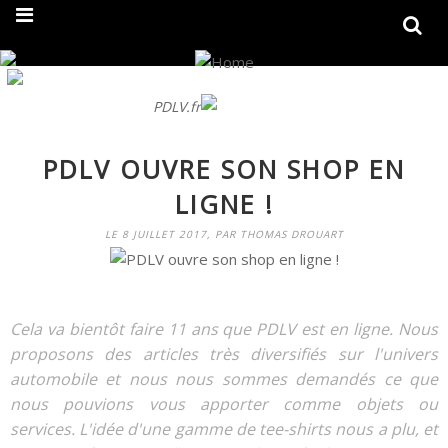
On fait peau neuve ! Découvrez notre nouveau site
PDLV.fr
PDLV OUVRE SON SHOP EN
LIGNE !
LE 8 JUILLET 2017, PAR THOMAS DROUART
Cela va bientôt faire 11 ans que PDLV est en ligne. Nous
proposons des articles très diversifiés sur l'univers
automobile et nous nous sommes demandés ce que
nous pouvions vous apporter comme objets ou
services. L'idée d'une gamme de tee-shirts nous a plu, et