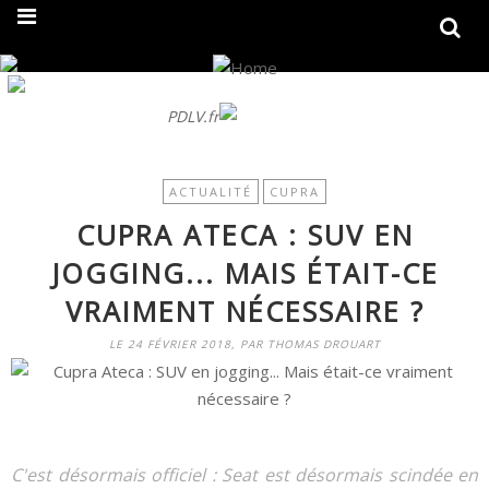
On fait peau neuve ! Découvrez notre nouveau site
PDLV.fr
ACTUALITÉ
CUPRA
CUPRA ATECA : SUV EN
JOGGING... MAIS ÉTAIT-CE
VRAIMENT NÉCESSAIRE ?
LE 24 FÉVRIER 2018, PAR THOMAS DROUART
C'est désormais officiel : Seat est désormais scindée en