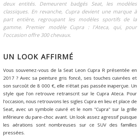
deux entités. Demeurent badgés Seat, les modèles
classiques. En revanche, Cupra devient une marque à
part entière, regroupant les modèles sportifs de la
gamme. Premier modèle Cupra : l'Ateca, qui, pour
l'occasion offre 300 chevaux.
UN LOOK AFFIRMÉ
Vous souvenez-vous de la Seat Leon Cupra R présentée en
2017 ? Avec sa peinture gris foncé, ses touches cuivrées et
son surcoût de 8 000 €, elle n'était pas passée inaperçue. Un
style que l'on retrouve retranscrit sur le Cupra Ateca. Pour
l'occasion, nous retrouvons les sigles Cupra en lieu et place de
Seat, avec un symbole cuivré et le nom "Cupra" sur la grille
inférieure du pare-choc avant. Un look assez agressif puisque
les aérations sont nombreuses sur ce SUV des familles
pressées.