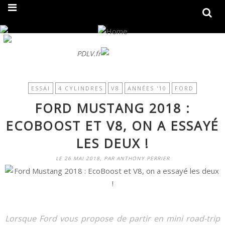
On fait peau neuve ! Découvrez notre nouveau site
PDLV.fr
ESSAI
4 CYLINDRES
V8
ANNÉES '10
FORD
FORD MUSTANG 2018 :
ECOBOOST ET V8, ON A ESSAYÉ
LES DEUX !
LE 26 MAI 2018, PAR ANTHONY PERRIER
Lorsque Ford vous propose de partir en mini road-trip