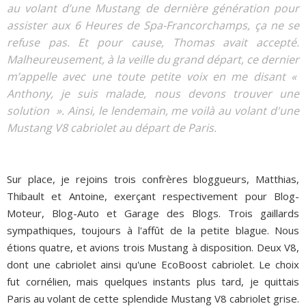
au volant d’une Mustang de dernière génération pour
assister aux 6 Heures de Spa-Francorchamps, ça ne se
refuse pas. Et pour cause, Thomas avait accepté.
Malheureusement, à la veille du grand départ, ce dernier
m’appelle avec une toute petite voix en me disant «
Anthony, je suis malade, nous devons trouver une
solution ». Ainsi, le lendemain, me voilà au volant d'une
Mustang V8 cabriolet au départ de Paris.
Sur place, je rejoins trois confrères bloggueurs, Matthias,
Thibault et Antoine, exerçant respectivement pour Blog-
Moteur, Blog-Auto et Garage des Blogs. Trois gaillards
sympathiques, toujours à l'affût de la petite blague. Nous
étions quatre, et avions trois Mustang à disposition. Deux V8,
dont une cabriolet ainsi qu'une EcoBoost cabriolet. Le choix
fut cornélien, mais quelques instants plus tard, je quittais
Paris au volant de cette splendide Mustang V8 cabriolet grise.