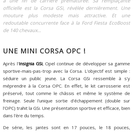
à une fin de carrière prématurée. Sa remplaçante
officielle est la Corsa GSi, révélée dernièrement. Une
mouture plus modeste mais attractive. Et une
redoutable concurrente face à la Ford Fiesta EcoBoost
de 140 chevaux...
UNE MINI CORSA OPC !
Après l'
Insignia GSi
, Opel continue de développer sa gamme
sportive-mais-pas-trop avec la Corsa. L'objectif est simple :
séduire un public jeune. La Corsa GSi ressemble à s'y
méprendre à la Corsa OPC. En effet, le kit carrosserie est
préservé, tout comme le châssis et même le système de
freinage. Seule l'unique sortie d'échappement (double sur
l'OPC) trahit la GSi. Une présentation sportive et efficace, bien
dans l'ère du temps.
De série, les jantes sont en 17 pouces, le 18 pouces,