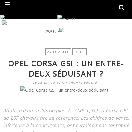
On fait peau neuve ! Découvrez notre nouveau site
PDLV.fr
ACTUALITÉ
OPEL
OPEL CORSA GSI : UN ENTRE-
DEUX SÉDUISANT ?
LE 23 MAI 2018, PAR THOMAS DROUART
Affublée d'un malus de plus de 7 000 €, l'Opel Corsa OPC
de 207 chevaux tire sa révérence. Les chiffres de vente,
inférieurs à la concurrence, ont certainement contribué