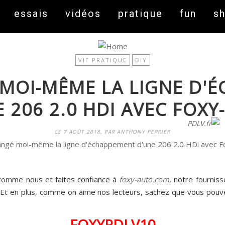
essais
vidéos
pratique
fun
s
VIE PRATIQUE
DIY
É MOI-MÊME LA LIGNE D'
 206 2.0 HDI AVEC FOX
On fait peau neuve ! Découvrez notre nouveau site
PDLV.fr
LE 7 AOÛT 2018, PAR ANTHONY PERRIER
 comme nous et faites confiance à
foxy-auto.com
, notre fournis
e. Et en plus, comme on aime nos lecteurs, sachez que vous pou
FOXYPDLV10