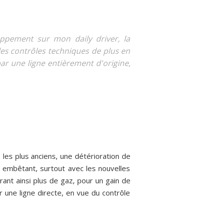
appement sur mon daily driver, la
les contrôles techniques de plus en
ar une ligne entièrement d'origine,
 les plus anciens, une détérioration de
ès embêtant, surtout avec les nouvelles
érant ainsi plus de gaz, pour un gain de
une ligne directe, en vue du contrôle