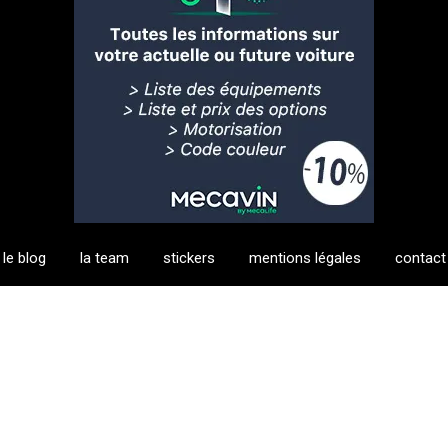
le blog
la team
stickers
mentions légales
contact
KM.com
pour votre assurance auto. Vos pneus sont usés ? Il est 