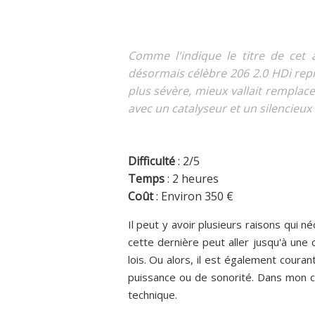
Comme l'indique le titre de cet 
désormais célèbre 206 2.0 HDi repr
plus sévère, mieux vallait remplac
avec un catalyseur et un silencieux 
Difficulté
: 2/5
Temps
: 2 heures
Coût
: Environ 350 €
Il peut y avoir plusieurs raisons qui 
cette dernière peut aller jusqu'à une 
lois. Ou alors, il est également couran
puissance ou de sonorité. Dans mon c
technique.