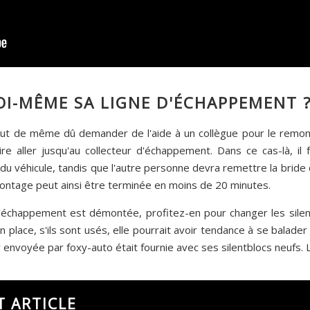
I-MÊME SA LIGNE D'ÉCHAPPEMENT 
tout de même dû demander de l'aide à un collègue pour le remonta
ire aller jusqu'au collecteur d'échappement. Dans ce cas-là, il
du véhicule, tandis que l'autre personne devra remettre la bride
emontage peut ainsi être terminée en moins de 20 minutes.
d'échappement est démontée, profitez-en pour changer les silent
 en place, s'ils sont usés, elle pourrait avoir tendance à se balade
 envoyée par foxy-auto était fournie avec ses silentblocs neufs. L
T ARTICLE