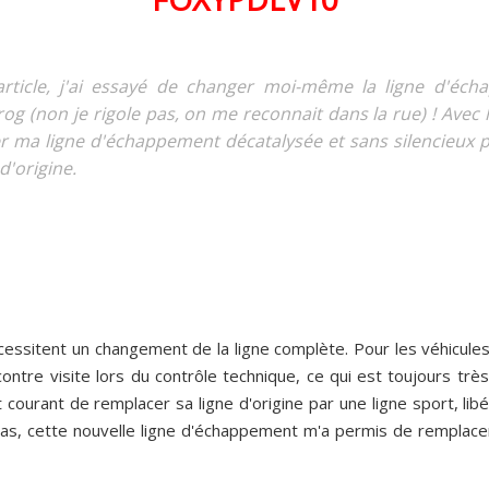
article, j'ai essayé de changer moi-même la ligne d'éch
og (non je rigole pas, on me reconnait dans la rue) ! Avec 
er ma ligne d'échappement décatalysée et sans silencieux p
d'origine.
nécessitent un changement de la ligne complète. Pour les véhicules
contre visite lors du contrôle technique, ce qui est toujours tr
t courant de remplacer sa ligne d'origine par une ligne sport, lib
as, cette nouvelle ligne d'échappement m'a permis de remplacer 