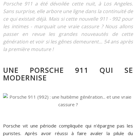
Porsche 911 a été dévoilée cette nuit, à Los Angeles.
Sans surprise, elle arbore une ligne dans la continuité de
ce qui existait déjà. Mais si cette nouvelle 911 - 992 pour
les intimes - marquait une vraie cassure ? Nous allons
passer en revue les grandes nouveautés de cette
génération et voir si les gênes demeurent... 54 ans après
la première mouture !
UNE PORSCHE 911 QUI SE
MODERNISE
Porsche vit une période compliquée qui n'épargne pas les
puristes. Après avoir réussi à faire avaler la pilule du