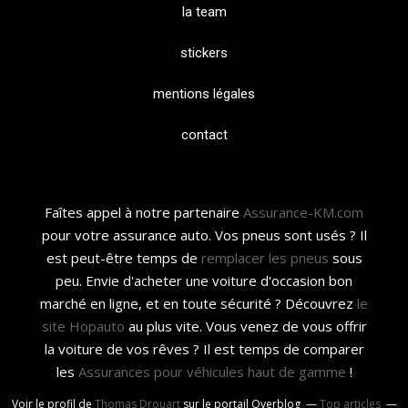
la team
stickers
mentions légales
contact
Faîtes appel à notre partenaire
Assurance-KM.com
pour votre assurance auto. Vos pneus sont usés ? Il
est peut-être temps de
remplacer les pneus
sous
peu. Envie d'acheter une voiture d'occasion bon
marché en ligne, et en toute sécurité ? Découvrez
le
site Hopauto
au plus vite. Vous venez de vous offrir
la voiture de vos rêves ? Il est temps de comparer
les
Assurances pour véhicules haut de gamme
!
Voir le profil de
Thomas Drouart
sur le portail Overblog
Top articles