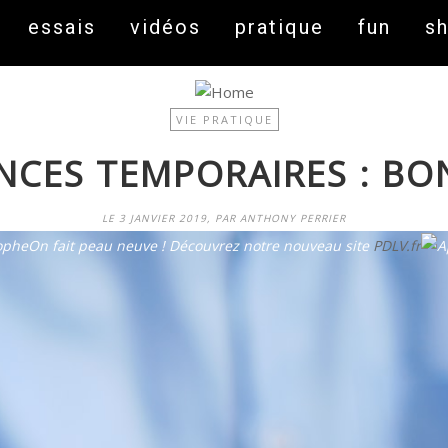
essais
vidéos
pratique
fun
s
VIE PRATIQUE
NCES TEMPORAIRES : BON
LE 3 JANVIER 2019, PAR ANTHONY PERRIER
On fait peau neuve ! Découvrez notre nouveau site
PDLV.fr