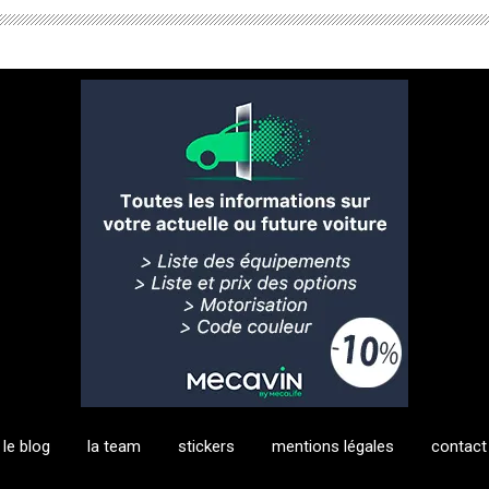
le blog
la team
stickers
mentions légales
contact