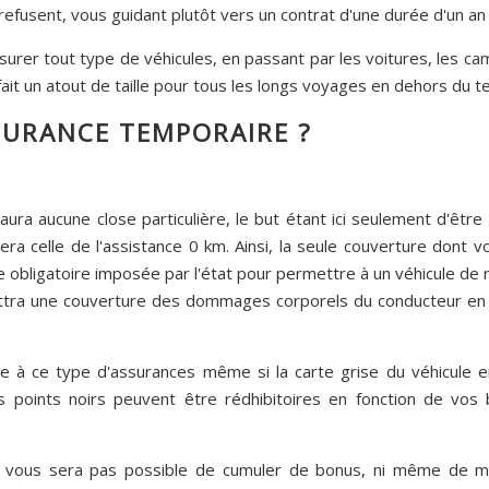
fusent, vous guidant plutôt vers un contrat d'une durée d'un an 
ssurer tout type de véhicules, en passant par les voitures, les c
 fait un atout de taille pour tous les longs voyages en dehors du t
SURANCE TEMPORAIRE ?
aura aucune close particulière, le but étant ici seulement d'êtr
ra celle de l'assistance 0 km. Ainsi, la seule couverture dont v
nce obligatoire imposée par l'état pour permettre à un véhicule de 
mettra une couverture des dommages corporels du conducteur en 
re à ce type d'assurances même si la carte grise du véhicule 
 points noirs peuvent être rédhibitoires en fonction de vos b
 ne vous sera pas possible de cumuler de bonus, ni même de m