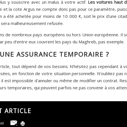
us y souscrire avec un malus à votre actif.
Les voitures haut
L'âge et la cote Argus ne compte donc pas pour ce paramètre, pui
n a été achetée pour moins de 10 000 €, soit le prix d'une cita
 sera malheureusement refusée.
ns de nombreux pays européens ou hors Union européenne. Il ser
 car peu d'entre eux couvrent les pays du Maghreb, pas exemple.
À UNE ASSURANCE TEMPORAIRE ?
rticle, tout dépend de vos besoins. N'hésitez pas cependant à vo
ées, en fonction de votre situation personnelle. N'oubliez pas n
t, il est impossible d'annuler ou même de modifier un contrat. Re
rs temporaires, qui peuvent parfois ne pas convenir à vos atte
T ARTICLE