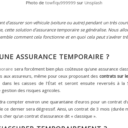
Photo de
towfiqu999999
sur
Unsplash
sant d'assurer son véhicule (voiture ou autre) pendant un très cou
e, cette solution d'assurance temporaire se généralise. Nous all
ensemble comment cela fonctionne et en quoi cela peut s'avérer t
'UNE ASSURANCE TEMPORAIRE ?
poraire
sera forcément bien plus coûteuse qu'une assurance cla
es aux assureurs, même pour ceux proposant des
contrats sur l
 dans les caisses de l'État et seront ensuite reversés à la S
e gestion des risques agricoles.
faudra compter environ une quarantaine d'euros pour un contrat 
f de ce dernier sera dégressif. Ainsi, un contrat de 3 mois (duré
cher qu'un contrat d'assurance dit « classique ».