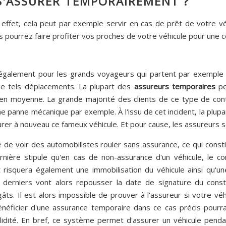
S'ASSURER TEMPORAIREMENT ?
 effet, cela peut par exemple servir en cas de prêt de votre vé
us pourrez faire profiter vos proches de votre véhicule pour une 
 également pour les grands voyageurs qui partent par exemple 
de tels déplacements. La plupart des
assureurs temporaires
pe
rs en moyenne. La grande majorité des clients de ce type de con
e panne mécanique par exemple. À l'issu de cet incident, la plup
urer à nouveau ce fameux véhicule. Et pour cause, les assureurs s
e de voir des automobilistes rouler sans assurance, ce qui const
rnière stipule qu'en cas de non-assurance d'un véhicule, le 
t risquera également une immobilisation du véhicule ainsi qu'u
es derniers vont alors repousser la date de signature du cons
âts. Il est alors impossible de prouver à l'assureur si votre véh
énéficier d'une assurance temporaire dans ce cas précis pourr
alidité. En bref, ce système permet d'assurer un véhicule penda