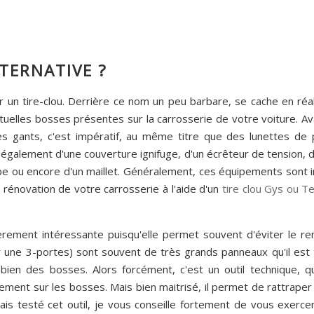
TERNATIVE ?
ser un tire-clou. Derrière ce nom un peu barbare, se cache en réa
uelles bosses présentes sur la carrosserie de votre voiture. Ava
s gants, c'est impératif, au même titre que des lunettes de pr
également d'une couverture ignifuge, d'un écrêteur de tension, 
e ou encore d'un maillet. Généralement, ces équipements sont in
 rénovation de votre carrosserie à l'aide d'un
tire clou Gys ou T
culièrement intéressante puisqu'elle permet souvent d'éviter le
ur une 3-portes) sont souvent de très grands panneaux qu'il est
bien des bosses. Alors forcément, c'est un outil technique, 
ement sur les bosses. Mais bien maitrisé, il permet de rattraper
amais testé cet outil, je vous conseille fortement de vous exer