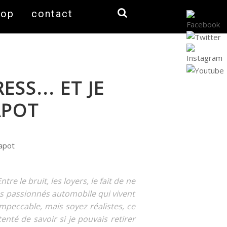
hop
contact
SS... ET JE
APOT
re le bruit, les loyers, le fait de ne
les passionnés automobile qui vivent
impeccable, mais soyez réalistes, ce
enté de savoir si je pouvais retirer