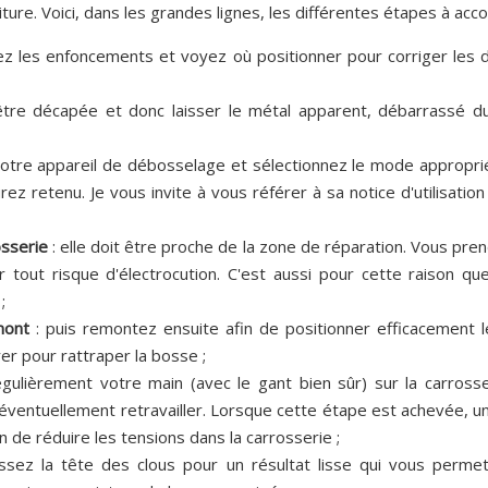
ture. Voici, dans les grandes lignes, les différentes étapes à acco
sez les enfoncements et voyez où positionner pour corriger les d
 être décapée et donc laisser le métal apparent, débarrassé du
votre appareil de débosselage et sélectionnez le mode appropri
ez retenu. Je vous invite à vous référer à sa notice d'utilisation
osserie
: elle doit être proche de la zone de réparation. Vous pren
r tout risque d'électrocution. C'est aussi pour cette raison q
;
mont
: puis remontez ensuite afin de positionner efficacement l
r pour rattraper la bosse ;
gulièrement votre main (avec le gant bien sûr) sur la carrosse
it éventuellement retravailler. Lorsque cette étape est achevée, 
fin de réduire les tensions dans la carrosserie ;
lissez la tête des clous pour un résultat lisse qui vous perme