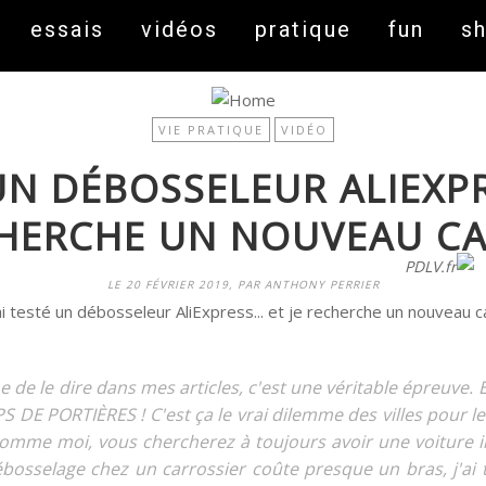
essais
vidéos
pratique
fun
s
VIE PRATIQUE
VIDÉO
 UN DÉBOSSELEUR ALIEXPRE
HERCHE UN NOUVEAU C
On fait peau neuve ! Découvrez notre nouveau site
PDLV.fr
LE 20 FÉVRIER 2019, PAR ANTHONY PERRIER
de le dire dans mes articles, c'est une véritable épreuve. Ent
S DE PORTIÈRES ! C'est ça le vrai dilemme des villes pour 
es comme moi, vous chercherez à toujours avoir une voiture 
bosselage chez un carrossier coûte presque un bras, j'ai t