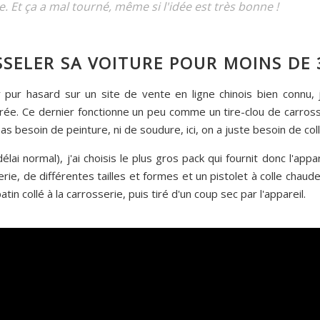
 Et ça a mal tourné, même si l'idée est très bonne !
SSELER SA VOITURE POUR MOINS DE 
 pur hasard sur un site de vente en ligne chinois bien connu,
e. Ce dernier fonctionne un peu comme un tire-clou de carrossie
as besoin de peinture, ni de soudure, ici, on a juste besoin de col
ai normal), j'ai choisis le plus gros pack qui fournit donc l'appa
serie, de différentes tailles et formes et un pistolet à colle chau
tin collé à la carrosserie, puis tiré d'un coup sec par l'appareil.