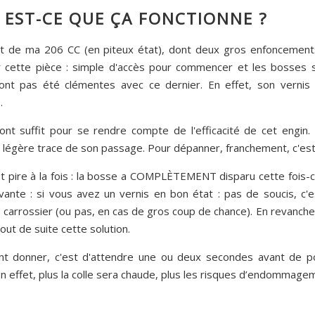
: EST-CE QUE ÇA FONCTIONNE ?
apot de ma 206 CC (en piteux état), dont deux gros enfoncemen
ser cette pièce : simple d'accès pour commencer et les bosses 
'ont pas été clémentes avec ce dernier. En effet, son vernis
.
ont suffit pour se rendre compte de l'efficacité de cet engin.
 légère trace de son passage. Pour dépanner, franchement, c'est 
t pire à la fois : la bosse a COMPLÈTEMENT disparu cette fois-
vante : si vous avez un vernis en bon état : pas de soucis, c'e
carrossier (ou pas, en cas de gros coup de chance). En revanche
tout de suite cette solution.
nt donner, c'est d'attendre une ou deux secondes avant de pos
r. En effet, plus la colle sera chaude, plus les risques d’endommag