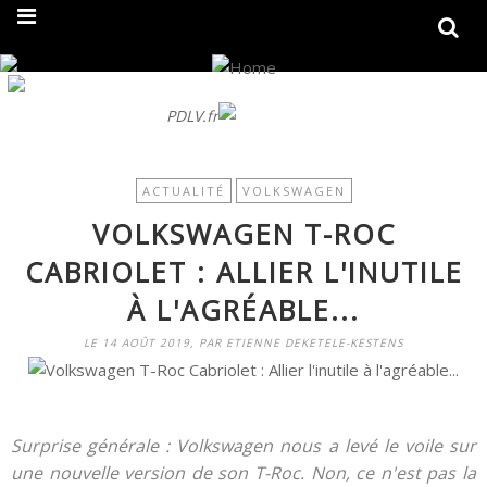
On fait peau neuve ! Découvrez notre nouveau site
PDLV.fr
ACTUALITÉ
VOLKSWAGEN
VOLKSWAGEN T-ROC
CABRIOLET : ALLIER L'INUTILE
À L'AGRÉABLE...
LE 14 AOÛT 2019, PAR ETIENNE DEKETELE-KESTENS
Surprise générale : Volkswagen nous a levé le voile sur
une nouvelle version de son T-Roc. Non, ce n'est pas la