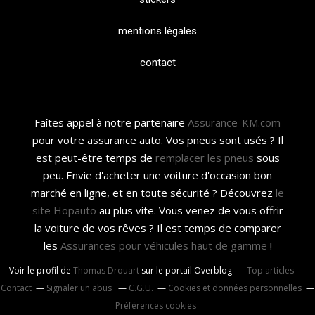
mentions légales
contact
Faîtes appel à notre partenaire
Assurance-KM.com
pour votre assurance auto. Vos pneus sont usés ? Il
est peut-être temps de
remplacer les pneus
sous
peu. Envie d'acheter une voiture d'occasion bon
marché en ligne, et en toute sécurité ? Découvrez
le
site Hopauto
au plus vite. Vous venez de vous offrir
la voiture de vos rêves ? Il est temps de comparer
les
Assurances pour véhicules haut de gamme
!
Voir le profil de
Thomas Drouart
sur le portail Overblog
Top articles
Contact
Signaler un abus
C.G.U.
Cookies et données personnelles
Préférences cookies