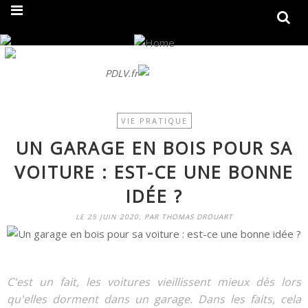
On fait peau neuve ! Découvrez notre nouveau site
PDLV.fr
VIE PRATIQUE
UN GARAGE EN BOIS POUR SA
VOITURE : EST-CE UNE BONNE
IDÉE ?
LE 25 JUIN 2020, PAR THOMAS DROUART
C'est un fait, les voitures vieillissent mieux dès lors
qu'elles dorment dans un garage. Dans les faits, cela