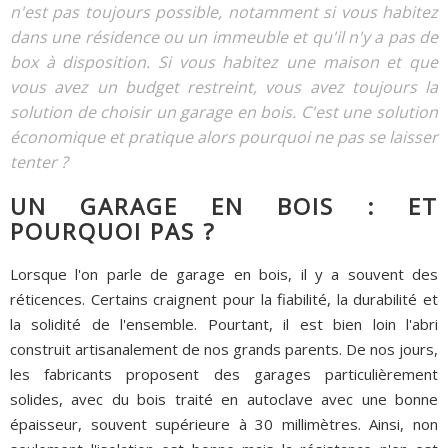
n'est pas toujours possible, notamment si vous habitez
dans une résidence ou un immeuble et qu'il n'y a pas de
box à disposition. Si vous habitez une maison et que
vous avez un budget restreint, vous avez toujours la
solution de choisir un garage en bois. C'est une solution
économique et pratique alors pourquoi ne pas se laisser
tenter ?
UN GARAGE EN BOIS : ET
POURQUOI PAS ?
Lorsque l'on parle de garage en bois, il y a souvent des
réticences. Certains craignent pour la fiabilité, la durabilité et
la solidité de l'ensemble. Pourtant, il est bien loin l'abri
construit artisanalement de nos grands parents. De nos jours,
les fabricants proposent des garages particulièrement
solides, avec du bois traité en autoclave avec une bonne
épaisseur, souvent supérieure à 30 millimètres. Ainsi, non