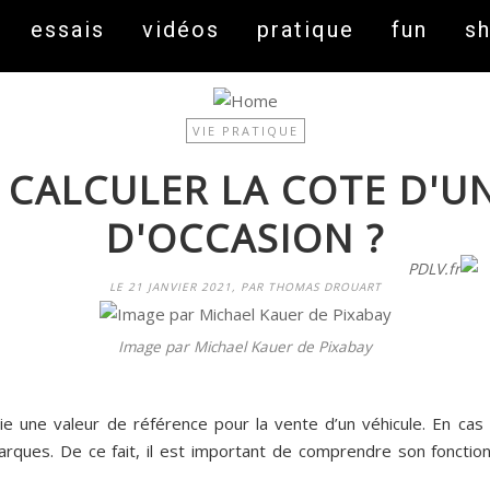
essais
vidéos
pratique
fun
s
VIE PRATIQUE
CALCULER LA COTE D'UN
D'OCCASION ?
On fait peau neuve ! Découvrez notre nouveau site
PDLV.fr
LE 21 JANVIER 2021, PAR THOMAS DROUART
Image par Michael Kauer de Pixabay
nie une valeur de référence pour la vente d’un véhicule. En cas
marques. De ce fait, il est important de comprendre son fonctio