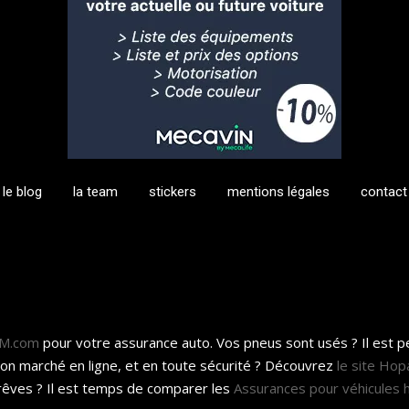
le blog
la team
stickers
mentions légales
contact
KM.com
pour votre assurance auto. Vos pneus sont usés ? Il est 
bon marché en ligne, et en toute sécurité ? Découvrez
le site Hop
rêves ? Il est temps de comparer les
Assurances pour véhicules