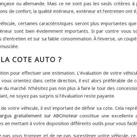
nçaise ou allemande. Mais ce ne sont pas les seuls critères à p
ons de confort, la qualité intérieure, extérieur et l’entretien ont 
véhicule, certaines caractéristiques seront plus importantes que
térieur sont bien évidemment importants. Si par contre vous sou
s d’entretien et sur sa faible consommation. À l’inverse, un coupé
 musclée.
LA COTE AUTO ?
ion pour effectuer une estimation. L’évaluation de votre véhicu
vous orientez dans cette direction, il est alors préférable de 
 du marché. N’hésitez pas non plus à faire le tour des concessi
nt, ne soyez pas surpris si l’évaluation reste payante.
 votre véhicule, il est important de définir sa cote. Cela repr
 argus gratuitement sur ABCmoteur
constitue une excellente a
 en mettant à votre disposition différents outils pour vous facilite
e pas vous tromper et de ne pas surestimer votre véhicule, ce qu