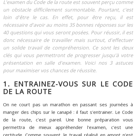
L'examen du Code de la route est souvent perçu comme
un obstacle difficilement surmontable. Pourtant, c'est
loin d'être le cas. En effet, pour être reçu, il est
nécessaire d'avoir au moins 35 bonnes réponses sur les
40 questions qui vous seront posées. Pour réussir, il est
donc nécessaire de travailler mais surtout, d'effectuer
un solide travail de compréhension. Ce sont les deux
clés qui vous permettront de progresser jusqu'à votre
présentation en salle d'examen. Voici nos 3 astuces
pour maximiser vos chances de réussite.
1. ENTRAINEZ-VOUS SUR LE CODE
DE LA ROUTE
On ne court pas un marathon en passant ses journées à
manger des chips sur le canapé : il faut s'entrainer. Le Code
de la route, c'est pareil. Une bonne préparation vous
permettra de mieux appréhender l'examen, c'est une
certitude. Comme souvent, le travail réalisé en amont n'est