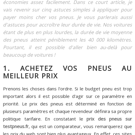
économies assez facilement. Dans ce court article, je
vais revenir sur cinq astuces simples à appliquer pour
payer moins cher vos pneus. Je vous parlerais aussi
d'astuces pour accroître leur durée de vie. Nos voitures
étant de plus en plus lourdes, la durée de vie moyenne
des pneus atteint péniblement les 40 000 kilomètres.
Pourtant, il est possible d'aller bien au-delà pour
beaucoup de voitures !
1. ACHETEZ VOS PNEUS AU
MEILLEUR PRIX
Prenons les choses dans l'ordre. Si le budget pneu est trop
important alors il est possible d'agir sur ce paramètre en
priorité. Le prix des pneus est déterminé en fonction de
plusieurs paramètres et chaque revendeur définira sa propre
politique tarifaire. En constatant le
prix des pneus sur
testpneus.fr
, qui est un comparateur, vous remarquerez que
les prix du web sont bien plus avantageux. En effet, ces sites