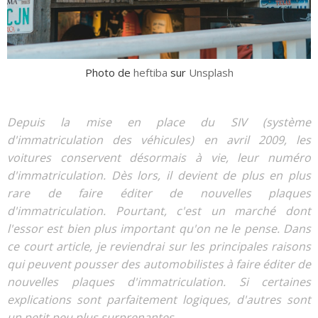
Photo de
heftiba
sur
Unsplash
Depuis la mise en place du SIV (système
d'immatriculation des véhicules) en avril 2009, les
voitures conservent désormais à vie, leur numéro
d'immatriculation. Dès lors, il devient de plus en plus
rare de faire éditer de nouvelles plaques
d'immatriculation. Pourtant, c'est un marché dont
l'essor est bien plus important qu'on ne le pense. Dans
ce court article, je reviendrai sur les principales raisons
qui peuvent pousser des automobilistes à faire éditer de
nouvelles plaques d'immatriculation. Si certaines
explications sont parfaitement logiques, d'autres sont
un petit peu plus surprenantes...