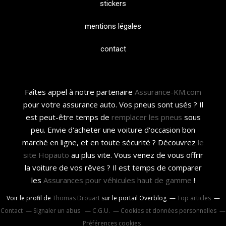
stickers
mentions légales
contact
Faîtes appel à notre partenaire
Assurance-KM.com
pour votre assurance auto. Vos pneus sont usés ? Il
est peut-être temps de
remplacer les pneus
sous
peu. Envie d'acheter une voiture d'occasion bon
marché en ligne, et en toute sécurité ? Découvrez
le
site Hopauto
au plus vite. Vous venez de vous offrir
la voiture de vos rêves ? Il est temps de comparer
les
Assurances pour véhicules haut de gamme
!
Voir le profil de
Thomas Drouart
sur le portail Overblog
Top articles
Contact
Signaler un abus
C.G.U.
Cookies et données personnelles
Préférences cookies