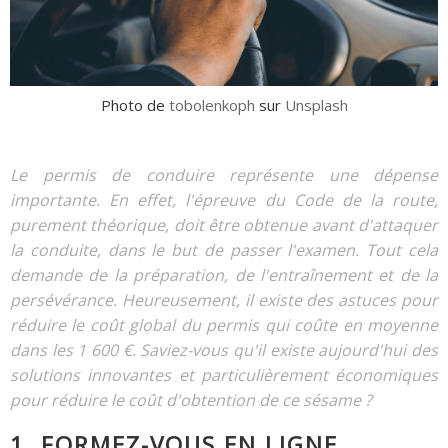
Photo de
tobolenkoph
sur
Unsplash
Le permis de conduire représente une dépense
importante. En effet, l'épreuve du Code de la route,
purement théorique, doit être obtenue avant d'attaquer
la conduite, dans le but de passer l'examen. Tout cela
demande de la préparation, de l'entraînement et de la
persévérance. Heureusement, il existe des astuces pour
réduire le coût global du permis qui coûte en moyenne
dans les 1 600 €. Saviez-vous qu'il existe aujourd'hui des
solutions innovantes et particulièrement économiques
pour réduire le coût d'obtention de ce sésame ?
1. FORMEZ-VOUS EN LIGNE