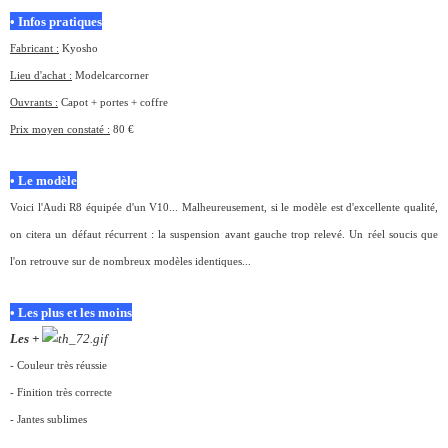
• Infos pratiques
Fabricant :
Kyosho
Lieu d'achat :
Modelcarcorner
Ouvrants :
Capot + portes + coffre
Prix moyen constaté :
80 €
• Le modèle
Voici l'Audi R8 équipée d'un V10... Malheureusement, si le modèle est d'excellente qualité,
on citera un défaut récurrent : la suspension avant gauche trop relevé. Un réel soucis que
l'on retrouve sur de nombreux modèles identiques...
• Les plus et les moins
Les +
- Couleur très réussie
- Finition très correcte
- Jantes sublimes