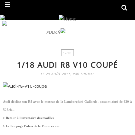
On fait peau neuve ! Découvrez notre nouveau site
PDLV.fr
1-18
1/18 AUDI R8 V10 COUPÉ
LE 29 AOÛT 2011, PAR THOMAS
Audi décline son R8 avec le moteur de la Lamborghini Gallardo, passant ainsi de 420 à
525ch...
> Retour à l'inventaire des modèles
> La fan page Palais de la Voiture.com