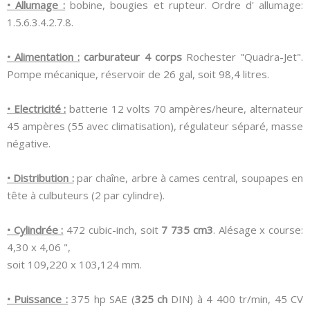
• Allumage :
bobine, bougies et rupteur. Ordre d' allumage:
1.5.6.3.4.2.7.8.
• Alimentation :
carburateur 4 corps
Rochester "Quadra-Jet".
Pompe mécanique, réservoir de 26 gal, soit 98,4 litres.
• Electricité :
batterie 12 volts 70 ampères/heure, alternateur
45 ampères (55 avec climatisation), régulateur séparé, masse
négative.
• Distribution :
par chaîne, arbre à cames central, soupapes en
tête à culbuteurs (2 par cylindre).
• Cylindrée :
472 cubic-inch, soit
7 735 cm3
. Alésage x course:
4,30 x 4,06 ",
soit 109,220 x 103,124 mm.
• Puissance :
375 hp SAE (
325 ch
DIN) à 4 400 tr/min, 45 CV