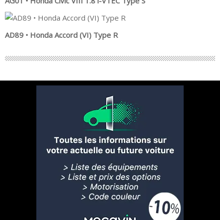
AG01 • Honda Civic VIII 1.8 i-VTEC Type S
AD89 • Honda Accord (VI) Type R