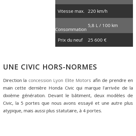
1.5 litres turbo
Vitesse max.
220 km/h
4 cylindres en ligne
182 ch
5,8 L / 100 km
Consommation
240 Nm
Prix du neuf
25 600 €
UNE CIVIC HORS-NORMES
Direction la
concession Lyon Elite Motors
afin de prendre en
main cette dernière Honda Civic qui marque l'arrivée de la
dixième génération. Devant le bâtiment, deux modèles de
Civic, la 5 portes que nous avons essayé et une autre plus
atypique, mais aussi plus statutaire, à 4 portes.