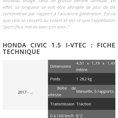
nouveau visage, celui de grosse berline familiale. En
effet, sa longueur se voit être allongée de plus de dix
centimètres par rapport à l'ancienne génération. Est-ce
que cela se ressent au volant et est-ce que l'appellation
Sport Plus mérite bien son nom ?
HONDA CIVIC 1.5 I-VTEC : FICHE
TECHNIQUE
4,51 x 1,79 x 1,43
Dimensions
mètre
Poids
1 282 kg
Boîte de
Manuelle, 6 rapports
2017 - ....
vitesse
Transmission
Traction
0 à 100 km/h
8"2