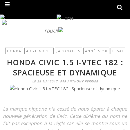
On fait peau neuve ! Découvrez notre nouveau site
PDLV.fr
HONDA
4 CYLINDRES
JAPONAISES
ANNÉES '10
ESSAI
HONDA CIVIC 1.5 I-VTEC 182 :
SPACIEUSE ET DYNAMIQUE
LE 28 MAI 2017, PAR ANTHONY PERRIER
La marque nippone n'a cessé de nous épater à chaque
nouvelle génération de Civic. Cette dixième du nom ne
fait pas exception à la règle car elle se montre sous un