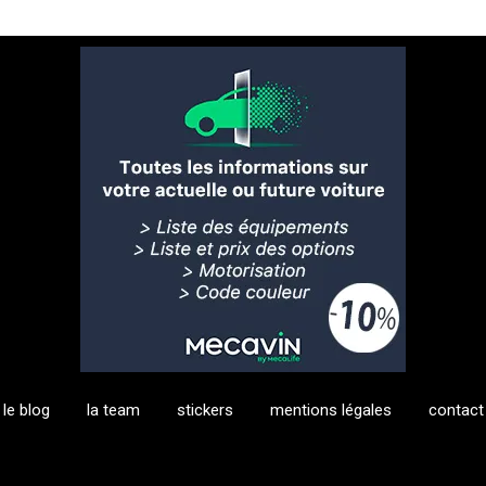
le blog
la team
stickers
mentions légales
contact