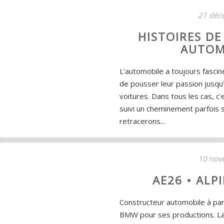
21 déc
HISTOIRES D
AUTOM
L'automobile a toujours fascin
de pousser leur passion jusqu
voitures. Dans tous les cas, c'
suivi un cheminement parfois
retracerons...
10 nov
AE26 • ALPI
Constructeur automobile à part
BMW pour ses productions. La