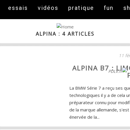
essais
vidéos
pratique
fun
s
ALPINA : 4 ARTICLES
11 fé
ALPINA B7 : LI
On fait peau neuve ! Découvrez notre nouveau site
PDLV.fr
La BMW Série 7 a reçu ses que
technologiques il y a de cela u
préparateur connu pour modif
de la marque allemande, s'es
énervée de la...