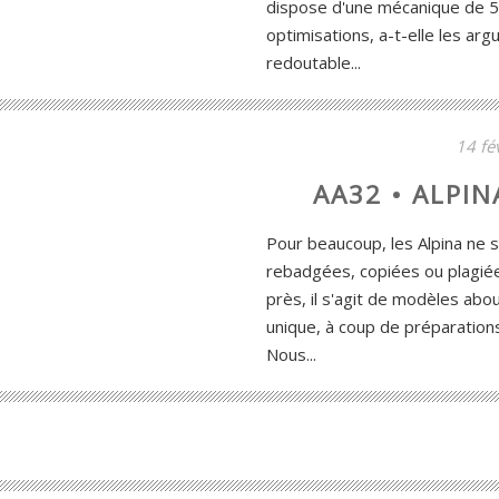
dispose d'une mécanique de 55
optimisations, a-t-elle les arg
redoutable...
14 fé
AA32 • ALPINA
Pour beaucoup, les Alpina ne
rebadgées, copiées ou plagiée
près, il s'agit de modèles abo
unique, à coup de préparations
Nous...