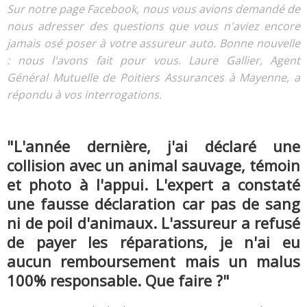
Sur notre page Facebook, nous vous avions demandé de
nous adresser des questions que vous n'aviez encore
jamais osé poser à votre assureur auto. Bonne nouvelle
: nous l'avons fait pour vous. Laure Gallier, Agent
Général Mutuelle de Poitiers Assurances à Mayenne, a
répondu à vos interrogations.
"L'année dernière, j'ai déclaré une
collision avec un animal sauvage, témoin
et photo à l'appui. L'expert a constaté
une fausse déclaration car pas de sang
ni de poil d'animaux. L'assureur a refusé
de payer les réparations, je n'ai eu
aucun remboursement mais un malus
100% responsable. Que faire ?"