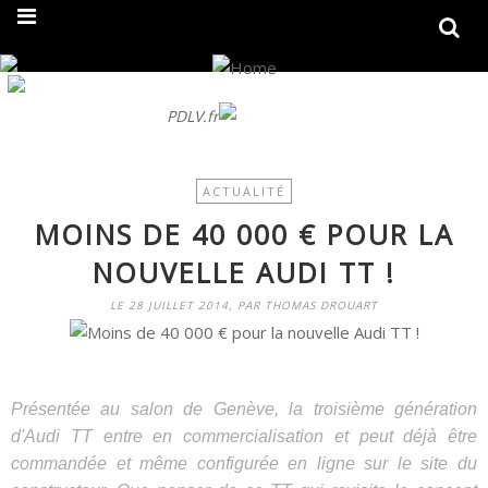
On fait peau neuve ! Découvrez notre nouveau site
PDLV.fr
ACTUALITÉ
MOINS DE 40 000 € POUR LA
NOUVELLE AUDI TT !
LE 28 JUILLET 2014, PAR THOMAS DROUART
Présentée au salon de Genève, la troisième génération
d'Audi TT entre en commercialisation et peut déjà être
commandée et même configurée en ligne sur le site du