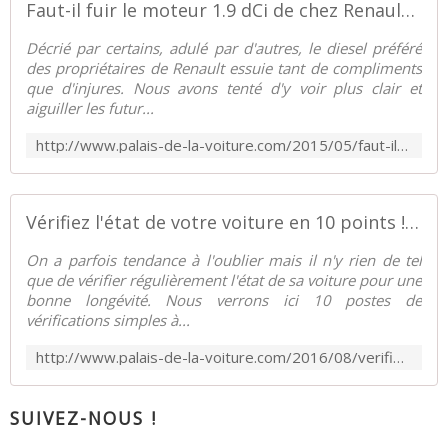
Faut-il fuir le moteur 1.9 dCi de chez Renault ? - Palais-de-la-Voiture.com
Décrié par certains, adulé par d'autres, le diesel préféré
des propriétaires de Renault essuie tant de compliments
que d'injures. Nous avons tenté d'y voir plus clair et
aiguiller les futur...
http://www.palais-de-la-voiture.com/2015/05/faut-il-fuir-le-moteur-1-9-dci-de-chez-renault.html
Vérifiez l'état de votre voiture en 10 points ! Rapide et facile ! - Palais-de-la-Voiture.com
On a parfois tendance à l'oublier mais il n'y rien de tel
que de vérifier régulièrement l'état de sa voiture pour une
bonne longévité. Nous verrons ici 10 postes de
vérifications simples à...
http://www.palais-de-la-voiture.com/2016/08/verifiez-l-etat-de-votre-voiture-en-10-points-rapide-et-facile.html
SUIVEZ-NOUS !