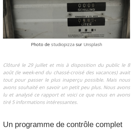
Photo de
studiopizza
sur
Unsplash
Clôturé le 29 juillet et mis à disposition du public le 8
août (le week-end du chassé-croisé des vacances) avait
tout pour passer le plus inaperçu possible. Mais nous
avons souhaité en savoir un petit peu plus. Nous avons
lu et analysé ce rapport et voici ce que nous en avons
tiré 5 informations intéressantes.
Un programme de contrôle complet