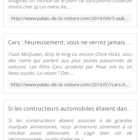
Imaginez un monde où le plein de sans-plomb coûterais
moins cher qu'un menu Ke...
http://www.palais-de-la-voiture.com/2016/09/5-publicites-automobiles-que-vous-ne-verrez-jamais.html
Cars : heureusement, vous ne verrez jamais ces personnages ! - Palais-de-la-Voiture.com
Flash McQueen, Strip le King ou encore Chick Hicks, voici
des noms qui parlent aux plus jeunes passionnés de
voitures. Les films Cars, produits par Pixar ont eu un
beau succès. La raison ? Des ...
http://www.palais-de-la-voiture.com/2016/07/cars-heureusement-vous-ne-verrez-jamais-ces-personnages.html
Si les contructeurs automobiles étaient dans l'alimentaire... - Palais-de-la-Voiture.com
Si les constructeurs étaient associés à de grandes
marques alimentaires, nous arriverions sûrement à ce
résultat assez détonnant. Il s'agit bien sûr de
photomontages, inutile d'aller les r...