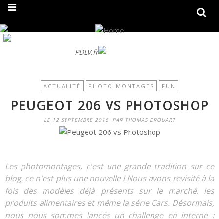
On fait peau neuve ! Découvrez notre nouveau site
PDLV.fr
ACTUALITÉ
PHOTO-MONTAGES
FUN
PEUGEOT 206 VS PHOTOSHOP
LE 12 SEPTEMBRE 2016, PAR THOMAS DROUART
Les photomontages, c'est une grande tradition sur ce
blog, ce n'est plus une nouvelle ! Nous avons revisité à la
fois des
modèles
déjà présents sur le marché, les
produits alimentaires
et même la
série Cars
. Désormais,
nous nous sommes lancés un challenge en interne :