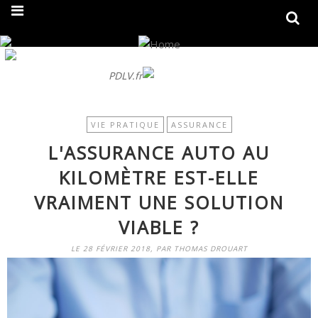
On fait peau neuve ! Découvrez notre nouveau site
PDLV.fr
VIE PRATIQUE
ASSURANCE
L'ASSURANCE AUTO AU
KILOMÈTRE EST-ELLE
VRAIMENT UNE SOLUTION
VIABLE ?
LE 28 FÉVRIER 2018, PAR THOMAS DROUART