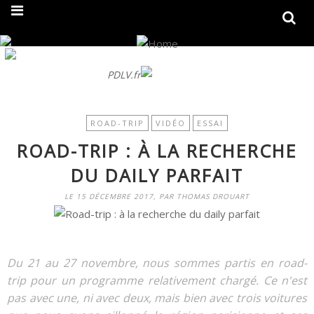
On fait peau neuve ! Découvrez notre nouveau site
PDLV.fr
ROAD-TRIP
VIDÉO
ESSAI
ROAD-TRIP : À LA RECHERCHE
DU DAILY PARFAIT
LE 15 DÉCEMBRE 2017, PAR THOMAS DROUART
Du 21 au 27 novembre, nous sommes partis en road-
trip pour un programme relativement chargé. Ce n'est
pas avec une, ni avec deux, mais bien avec trois voitures