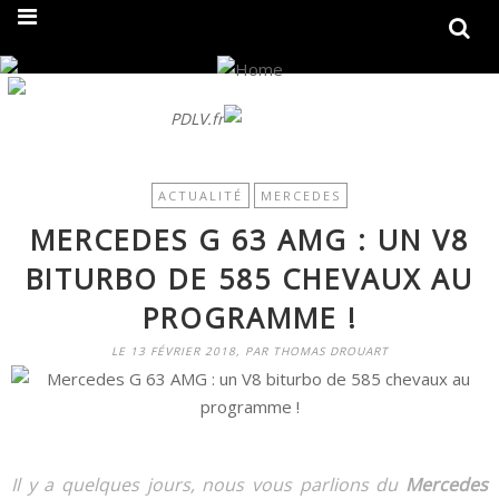
On fait peau neuve ! Découvrez notre nouveau site
PDLV.fr
ACTUALITÉ
MERCEDES
MERCEDES G 63 AMG : UN V8
BITURBO DE 585 CHEVAUX AU
PROGRAMME !
LE 13 FÉVRIER 2018, PAR THOMAS DROUART
Il y a quelques jours, nous vous parlions du
Mercedes