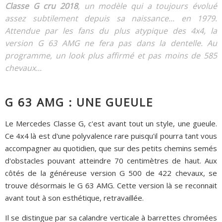
Classe G cru 2018
, un modèle qui a toujours évolué
assez subtilement depuis sa naissance... en 1979.
Attendue par les fans du plus atypique des 4x4, la
version G 63 AMG ne fera pas dans la dentelle. Au
programme, un look plus affirmé et pas moins de 585
chevaux...
G 63 AMG : UNE GUEULE
Le Mercedes Classe G, c'est avant tout un style, une gueule.
Ce 4x4 là est d'une polyvalence rare puisqu'il pourra tant vous
accompagner au quotidien, que sur des petits chemins semés
d'obstacles pouvant atteindre 70 centimètres de haut. Aux
côtés de la généreuse version G 500 de 422 chevaux, se
trouve désormais le G 63 AMG. Cette version là se reconnait
avant tout à son esthétique, retravaillée.
Il se distingue par sa calandre verticale à barrettes chromées