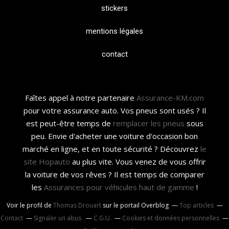
stickers
mentions légales
contact
Faîtes appel à notre partenaire
Assurance-KM.com
pour votre assurance auto. Vos pneus sont usés ? Il
est peut-être temps de
remplacer les pneus
sous
peu. Envie d'acheter une voiture d'occasion bon
marché en ligne, et en toute sécurité ? Découvrez
le
site Hopauto
au plus vite. Vous venez de vous offrir
la voiture de vos rêves ? Il est temps de comparer
les
Assurances pour véhicules haut de gamme
!
Voir le profil de
Thomas Drouart
sur le portail Overblog
Top articles
Contact
Signaler un abus
C.G.U.
Cookies et données personnelles