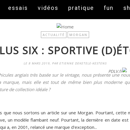
essais
vidéos
pratique
fun
s
ACTUALITÉ
MORGAN
US SIX : SPORTIVE (D)É
LE 8 MARS 2019, PAR ETIENNE DEKETELE-KESTENS
On fait peau neuve ! Découvrez notre nouveau site
PDLV.fr
cules anglais très basée sur le vintage, nous présente une nou
 la marque, mais elle est tout de même bien plus moderne qu
ture de collection idéale ?
rs que nous sortons un article sur une Morgan. Pourtant, cette 
ve, un modèle flambant neuf. Pourtant, la dernière en date est l
e qui a, en 2001, relancé une marque d'exception...