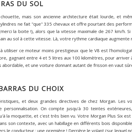
RAS DU SOL
t chouette, mais son ancienne architecture était lourde, et mê
 cylindres ne fait "que" 335 chevaux et offre pourtant des performa
erci la boite !), alors que la vitesse maximale de 267 km/h. Si 
ain au sol à cette vitesse. Là, votre rythme cardiaque augmente 
 utiliser ce moteur moins prestigieux que le V8 est l'homologa
e, gagnant entre 4 et 5 litres aux 100 kilomètres, pour arriver
us abordable, et une voiture donnant autant de frisson en vaut sûr
MBARRAS DU CHOIX
ristiques, et deux grandes directives de chez Morgan. Les vo
 personnalisation. On compte jusqu'à 30 teintes extérieures,
qu'à la moquette, et c'est très bien vu. Votre Morgan Plus Six est
ans son contexte, avec un habillage en différents bois disponib
rs le conducteur : une première ! Derrière le volant (sur lequel 