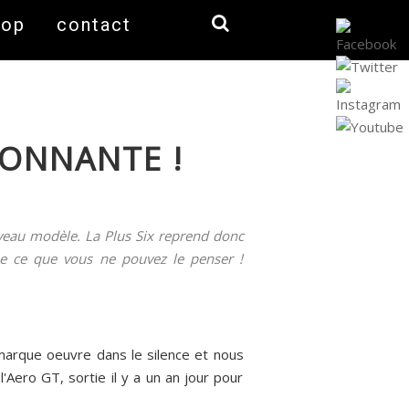
hop
contact
TONNANTE !
veau modèle. La Plus Six reprend donc
e ce que vous ne pouvez le penser !
marque oeuvre dans le silence et nous
'Aero GT, sortie il y a un an jour pour