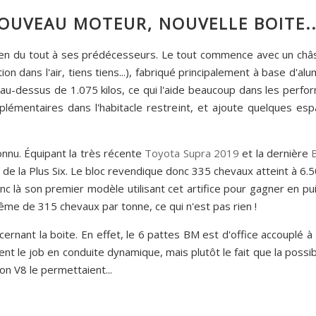
OUVEAU MOTEUR, NOUVELLE BOITE..
rien du tout à ses prédécesseurs. Le tout commence avec un ch
ion dans l'air, tiens tiens...), fabriqué principalement à base d'al
au-dessus de 1.075 kilos, ce qui l'aide beaucoup dans les perfor
plémentaires dans l'habitacle restreint, et ajoute quelques e
onnu. Équipant la très récente
Toyota Supra 2019
et la dernière
 de la Plus Six. Le bloc revendique donc 335 chevaux atteint à 6
 là son premier modèle utilisant cet artifice pour gagner en pui
ême de 315 chevaux par tonne, ce qui n'est pas rien !
rnant la boite. En effet, le 6 pattes BM est d'office accouplé à 
nt le job en conduite dynamique, mais plutôt le fait que la possib
son V8 le permettaient...