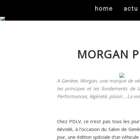
home
actu
MORGAN PL
A Genève, Morgan, une marque de véhi
les principes et les fondements de
Performances, légèreté, plaisir... La voi
Chez PDLV, ce n'est pas tous les jou
dévoilé, à l'occasion du Salon de Genè
jour, une édition spéciale d'un véhicul