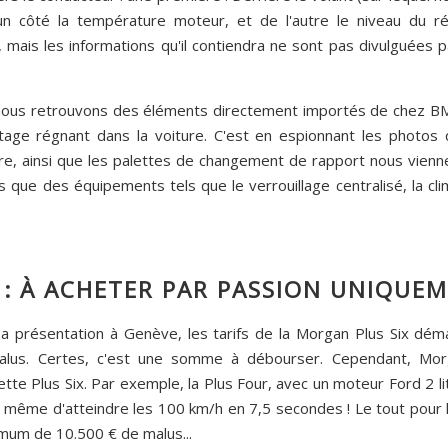
un côté la température moteur, et de l'autre le niveau du rés
, mais les informations qu'il contiendra ne sont pas divulguées
 nous retrouvons des éléments directement importés de chez BM
ntage régnant dans la voiture. C'est en espionnant les photo
, ainsi que les palettes de changement de rapport nous viennen
s que des équipements tels que le verrouillage centralisé, la clim
 : À ACHETER PAR PASSION UNIQUEM
a présentation à Genève, les tarifs de la Morgan Plus Six dém
malus. Certes, c'est une somme à débourser. Cependant, Mor
tte Plus Six. Par exemple, la Plus Four, avec un moteur Ford 2 l
 même d'atteindre les 100 km/h en 7,5 secondes ! Le tout pour l
imum de 10.500 € de malus...