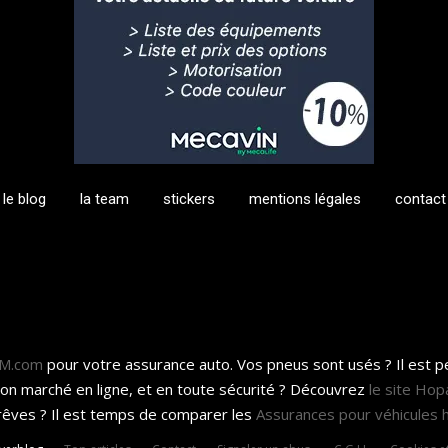
le blog
la team
stickers
mentions légales
contact
KM.com
pour votre assurance auto. Vos pneus sont usés ? Il est 
bon marché en ligne, et en toute sécurité ? Découvrez
le site Hop
rêves ? Il est temps de comparer les
Assurances pour véhicules