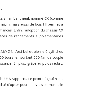
.
âssis flambant neuf, nommé CX (comme
uminium, mais aussi de bois ! Il permet à
mances. Enfin, l'adoption du châssis CX
spaces de rangements supplémentaires
BMW Z4
, c'est bel et bien le 6 cylindres
.500 tours, en sortant 500 Nm de couple
ssance. En plus, grâce au poids réduit,
la ZF 8 rapports. Le point négatif n'est
ilité d'opter pour une version manuelle