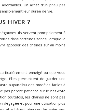
s abordables. Un achat d'un
pneu pas
 sensiblement leur durée de vie.
S HIVER ?
gatives. Ils servent principalement à
toires dans certaines zones, lorsque le
devra apposer des chaînes sur au moins
 particulièrement enneigé ou que vous
eige
. Elles permettent de garder une
xiste aujourd’hui des modèles faciles à
e pas perdre patience sur le bas-côté
ntion toutefois, les chaînes ne sont pas
en dégagée et pour une utilisation plus
euses et adhèrent bien sur des voies peu