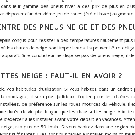
 dans leur gamme des pneus hiver à des prix de plus en plu
 car disposer d’un deuxième jeu de roues (été et hiver) augmente
NTRE DES PNEUS NEIGE ET DES PNEU
épais conçus pour résister à des températures hautement plus né
où les chutes de neige sont importantes. Ils peuvent être obliga
 apparaît. Si le conducteur ne dispose pas de pneus neige, il 
TES NEIGE : FAUT-IL EN AVOIR ?
de vos habitudes d’utilisation. Si vous habitez dans un endroit
la montagne, il sera plus judicieux d’opter pour les
chaînes n
installées, de préférence sur les roues motrices du véhicule. Il e
e durée de vie plus longue que les chaussettes neige. Afin de n
de s’exercer à les installer avant votre départ en vacances. Atte
a neige, ni à plus de 50 km/h. Si vous habitez dans une région bi
ront suffisantes. Elles sont plus faciles à installer, moins cout