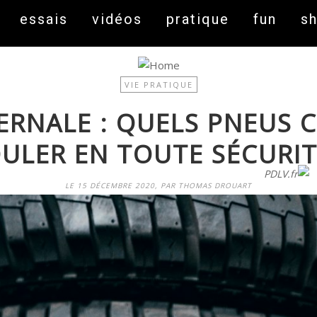
essais
vidéos
pratique
fun
s
VIE PRATIQUE
ERNALE : QUELS PNEUS 
ULER EN TOUTE SÉCURIT
On fait peau neuve ! Découvrez notre nouveau site
PDLV.fr
LE 15 DÉCEMBRE 2020, PAR THOMAS DROUART