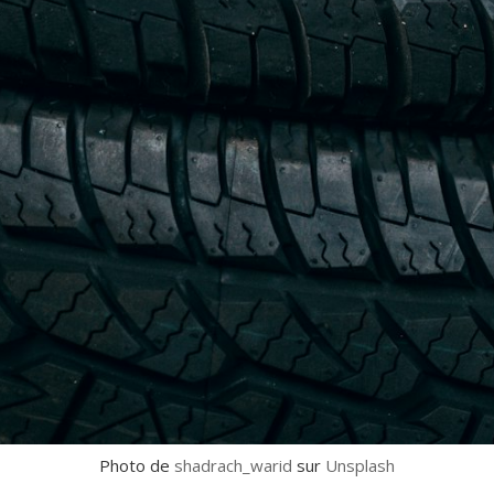
Photo de
shadrach_warid
sur
Unsplash