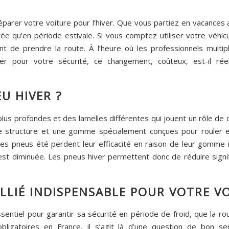
réparer votre voiture pour l’hiver. Que vous partiez en vacances 
itée qu’en période estivale. Si vous comptez utiliser votre véh
nt de prendre la route. À l’heure où les professionnels multi
hiver pour votre sécurité, ce changement, coûteux, est-il ré
U HIVER ?
plus profondes et des lamelles différentes qui jouent un rôle d
une structure et une gomme spécialement conçues pour rouler 
les pneus été perdent leur efficacité en raison de leur gomme 
est diminuée. Les pneus hiver permettent donc de réduire signi
ALLIÉ INDISPENSABLE POUR VOTRE V
entiel pour garantir sa sécurité en période de froid, que la ro
ligatoires en France, il s’agit là d’une question de bon se