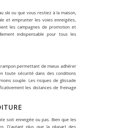
au ski ou que vous restiez à la maison,
icule et emprunter les voies enneigées,
plient les campagnes de promotion et
ellement indispensable pour tous les
e crampon permettant de mieux adhérer
en toute sécurité dans des conditions
moins souple. Les risques de glissade
ficativement les distances de freinage
OITURE
ute soit enneigée ou pas. Bien que les
ns. D’autant plus que la plupart des