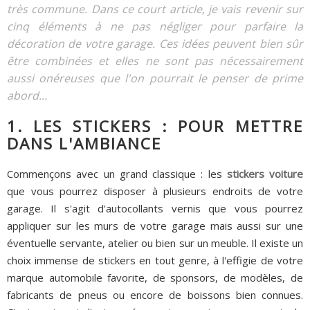
très commune. Dans ce court article, je vais revenir sur
cinq éléments à ne pas négliger pour parfaire la
décoration de votre garage. Ces idées peuvent bien sûr
être combinées et elles ne sont pas nécessairement
aussi onéreuses que l'on pourrait le penser de prime
abord...
1. LES STICKERS : POUR METTRE
DANS L'AMBIANCE
Commençons avec un grand classique : les
stickers voiture
que vous pourrez disposer à plusieurs endroits de votre
garage. Il s'agit d'autocollants vernis que vous pourrez
appliquer sur les murs de votre garage mais aussi sur une
éventuelle servante, atelier ou bien sur un meuble. Il existe un
choix immense de stickers en tout genre, à l'effigie de votre
marque automobile favorite, de sponsors, de modèles, de
fabricants de pneus ou encore de boissons bien connues.