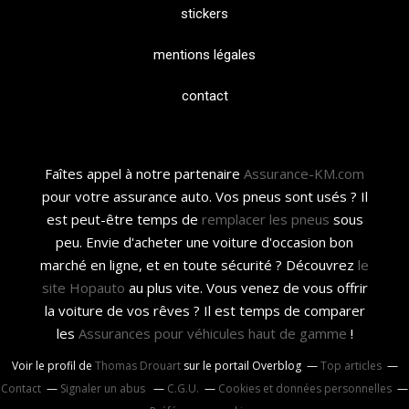
stickers
mentions légales
contact
Faîtes appel à notre partenaire
Assurance-KM.com
pour votre assurance auto. Vos pneus sont usés ? Il
est peut-être temps de
remplacer les pneus
sous
peu. Envie d'acheter une voiture d'occasion bon
marché en ligne, et en toute sécurité ? Découvrez
le
site Hopauto
au plus vite. Vous venez de vous offrir
la voiture de vos rêves ? Il est temps de comparer
les
Assurances pour véhicules haut de gamme
!
Voir le profil de
Thomas Drouart
sur le portail Overblog
Top articles
Contact
Signaler un abus
C.G.U.
Cookies et données personnelles