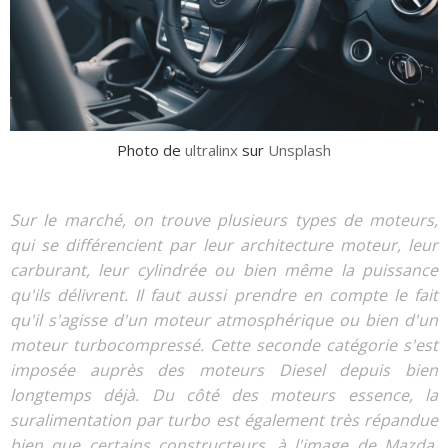
Photo de
ultralinx
sur
Unsplash
Sur le marché, on trouve plusieurs types de moteurs,
qui se différencient par leur architecture moteur, leur
carburant, leur cylindrée ou bien même la puissance
qu'ils délivrent. Il faut aussi prendre en compte le fait
qu'il s'agisse d'un moteur atmosphérique ou bien d'un
moteur turbocompressé. Cette seconde catégorie s'est
imposée auprès des moteurs Diesel depuis bien
longtemps déjà. Du côté des moteurs essence, la
suralimentation par turbo est également très répandue
bien que certains constructeurs, à l'image de Mazda,