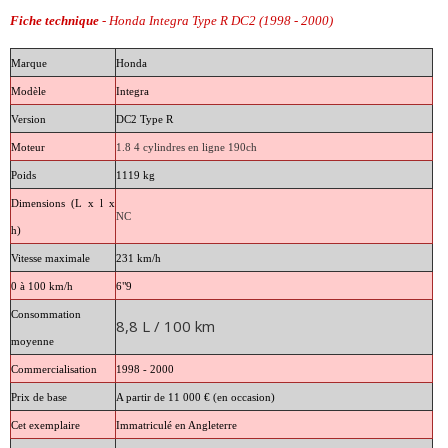
Fiche technique
- Honda Integra Type R DC2 (1998 - 2000)
Marque
Honda
Modèle
Integra
Version
DC2 Type R
Moteur
1.8 4 cylindres en ligne 190ch
Poids
1119 kg
Dimensions (L x l x
NC
h)
Vitesse maximale
231 km/h
0 à 100 km/h
6"9
Consommation
8,8 L / 100 km
moyenne
Commercialisation
1998 - 2000
Prix de base
A partir de 11 000 € (en occasion)
Cet exemplaire
Immatriculé en Angleterre