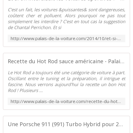
C'est un fait, les voitures &puissantes& sont dangereuses,
coûtent cher et polluent. Alors pourquoi ne pas tout
simplement les interdire ? C'est en tout cas la suggestion
de Chantal Perrichon. Et si
http://www.palais-de-la-voiture.com/2014/10/et-si-on-interdisait-les-voitures-sportives.html
Recette du Hot Rod sauce américaine - Palais-de-la-Voiture.com
Le Hot Rod a toujours été une catégorie de voiture à part.
Oscillant entre le tuning et la préparation, il intrigue et
fascine. Nous verrons aujourd'hui la recette un bon Hot
Rod ! Plusieurs ...
http://www.palais-de-la-voiture.com/recette-du-hot-rod-sauce-americaine.html
Une Porsche 911 (991) Turbo Hybrid pour 2017 ! - Palais-de-la-Voiture.com