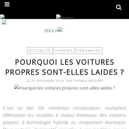
On fait peau neuve ! Découvrez notre nouveau site
PDLV.fr
ACTUALITÉ
HYBRIDE
TENDANCES
POURQUOI LES VOITURES
PROPRES SONT-ELLES LAIDES ?
LE 20 NOVEMBRE 2014, PAR THOMAS DROUART
C'est un fait. De nombreux constructeurs souhaitent
différencier les modèles à moteur thermique des versions
propres, à technologie hybride ou uniquement électrique.