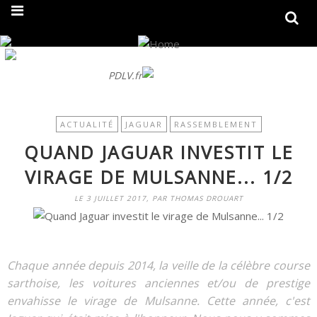
On fait peau neuve ! Découvrez notre nouveau site
PDLV.fr
ACTUALITÉ
JAGUAR
RASSEMBLEMENT
QUAND JAGUAR INVESTIT LE
VIRAGE DE MULSANNE... 1/2
LE 3 JUILLET 2017, PAR THOMAS DROUART
Chaque année depuis 2014, la veille de la célèbre course
sarthoise, les voitures anciennes et/ou de prestige
envahisse le virage de Mulsanne. Cette année, c'est