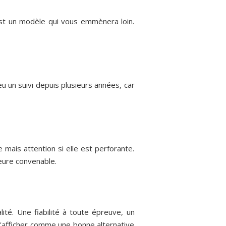
'est un modèle qui vous emmènera loin.
 un suivi depuis plusieurs années, car
e mais attention si elle est perforante.
eure convenable.
té. Une fiabilité à toute épreuve, un
à s'afficher comme une bonne alternative