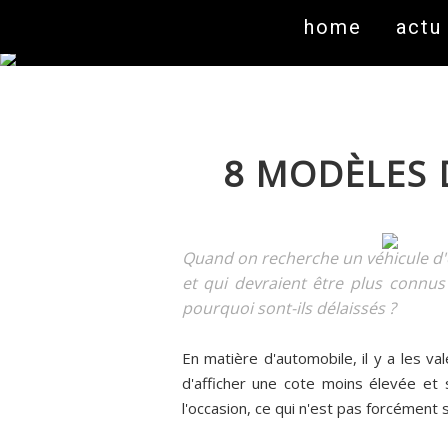
home
actu
8 MODÈLES 
Quand on recherche un véhicule d'o
et qui devraient être plus connu
pourquoi sont-ils délaissés ?
En matière d'automobile, il y a les va
d'afficher une cote moins élevée et 
l'occasion, ce qui n'est pas forcémen