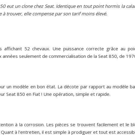
a 850 eut un clone chez Seat. Identique en tout point hormis la cal
re à trouver, elle compense par son tarif moins élevé.
tres affichant 52 chevaux. Une puissance correcte grâce au po
x années seulement de commercialisation de la Seat 850, de 197
r un modèle en bon état. La décote par rapport au modèle bad
eur Seat 850 en Fiat ! Une opération, simple et rapide.
tion à la corrosion. Les pièces se trouvent facilement et le b
uant à l'entretien, il est simple à prodiguer et tout est accessible