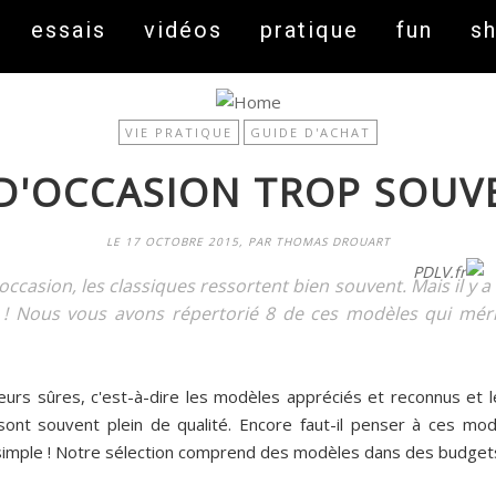
essais
vidéos
pratique
fun
s
VIE PRATIQUE
GUIDE D'ACHAT
D'OCCASION TROP SOUV
LE 17 OCTOBRE 2015, PAR THOMAS DROUART
On fait peau neuve ! Découvrez notre nouveau site
PDLV.fr
ccasion, les classiques ressortent bien souvent. Mais il y 
s ! Nous vous avons répertorié 8 de ces modèles qui méri
leurs sûres, c'est-à-dire les modèles appréciés et reconnus et 
sont souvent plein de qualité. Encore faut-il penser à ces mo
t simple ! Notre sélection comprend des modèles dans des budgets