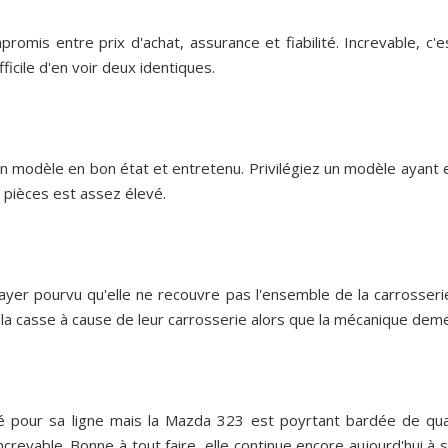
omis entre prix d'achat, assurance et fiabilité. Increvable, c
fficile d'en voir deux identiques.
 modèle en bon état et entretenu. Privilégiez un modèle ayant eu
es pièces est assez élevé.
frayer pourvu qu'elle ne recouvre pas l'ensemble de la carrosseri
a casse à cause de leur carrosserie alors que la mécanique dem
é pour sa ligne mais la Mazda 323 est poyrtant bardée de quali
r increvable. Bonne à tout faire, elle continue encore aujourd'hui 