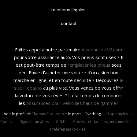
mentions légales
contact
Faîtes appel à notre partenaire
Assurance-KM.com
pour votre assurance auto. Vos pneus sont usés ? Il
est peut-être temps de
remplacer les pneus
sous
peu. Envie d'acheter une voiture d'occasion bon
marché en ligne, et en toute sécurité ? Découvrez
le
site Hopauto
au plus vite. Vous venez de vous offrir
la voiture de vos rêves ? Il est temps de comparer
les
Assurances pour véhicules haut de gamme
!
Voir le profil de
Thomas Drouart
sur le portail Overblog
Top articles
Contact
Signaler un abus
C.G.U.
Cookies et données personnelles
Préférences cookies