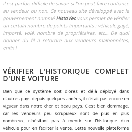
il est parfois difficile de savoir si l'on peut faire confiance
au vendeur ou non. Ce nouveau site développé avec le
gouvernement nommé
HistoVec
vous permet de vérifier
un certain nombre de points importants : véhicule gagé,
importé, volé, nombre de propriétaires, etc... De quoi
donner du fil à retordre aux vendeurs malhonnêtes,
enfin !
VÉRIFIER L'HISTORIQUE COMPLET
D'UNE VOITURE
Bien que ce système soit d'ores et déjà déployé dans
d'autres pays depuis quelques années, il n'était pas encore en
vigueur dans notre cher et beau pays. C'est bien dommage,
car les vendeurs peu scrupuleux sont de plus en plus
nombreux, n'hésitant pas à mentir sur l'historique d'un
véhicule pour en faciliter la vente. Cette nouvelle plateforme